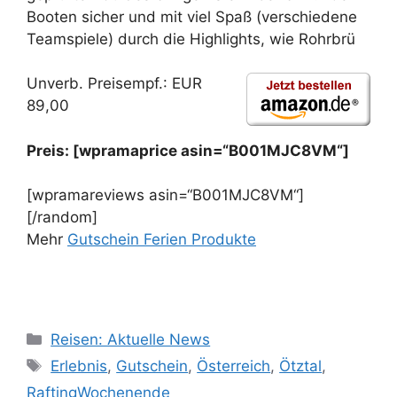
Booten sicher und mit viel Spaß (verschiedene
Teamspiele) durch die Highlights, wie Rohrbrü
Unverb. Preisempf.: EUR
89,00
Preis: [wpramaprice asin=“B001MJC8VM“]
[wpramareviews asin=“B001MJC8VM“]
[/random]
Mehr
Gutschein Ferien Produkte
Kategorien
Reisen: Aktuelle News
Schlagwörter
Erlebnis
,
Gutschein
,
Österreich
,
Ötztal
,
RaftingWochenende