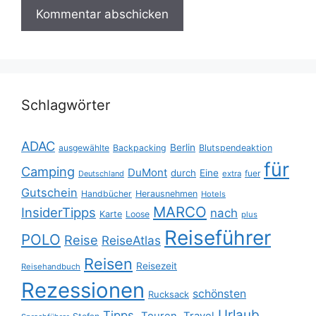
Schlagwörter
ADAC
Berlin
ausgewählte
Backpacking
Blutspendeaktion
für
Camping
DuMont
durch
Eine
fuer
Deutschland
extra
Gutschein
Handbücher
Herausnehmen
Hotels
MARCO
InsiderTipps
nach
Karte
Loose
plus
Reiseführer
POLO
Reise
ReiseAtlas
Reisen
Reisezeit
Reisehandbuch
Rezessionen
schönsten
Rucksack
Urlaub
Tipps.
Touren.
Travel