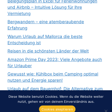
Belegungsplan in Excel für Ferienwohnungen
und Airbnb – Intuitive Lösung für Ihre
Vermietung
Bergwandern – eine atemberaubende
Erfahrung
Warum Urlaub auf Mallorca die beste
Entscheidung ist
Reisen in die schönsten Länder der Welt
Amazon Prime Day 2023: Viele Angebote auch
für Urlauber
Gewusst wie: Kühlbox beim Camping optimal
nutzen und Energie sparen!
Urlaub auf dem Bauernhof: Die Alternative zum
Pauschalurlaub
Diese Website benutzt Cookies. Wenn du die Website weiter
nutzt, gehen wir von deinem Einverständnis aus.
Cookies akeptieren