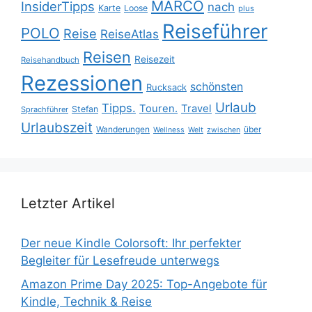
MARCO
InsiderTipps
nach
Karte
Loose
plus
Reiseführer
POLO
Reise
ReiseAtlas
Reisen
Reisezeit
Reisehandbuch
Rezessionen
schönsten
Rucksack
Urlaub
Tipps.
Touren.
Travel
Stefan
Sprachführer
Urlaubszeit
Wanderungen
über
Wellness
Welt
zwischen
Letzter Artikel
Der neue Kindle Colorsoft: Ihr perfekter
Begleiter für Lesefreude unterwegs
Amazon Prime Day 2025: Top-Angebote für
Kindle, Technik & Reise