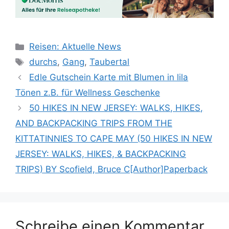
Kategorien
Reisen: Aktuelle News
Schlagwörter
durchs
,
Gang
,
Taubertal
Edle Gutschein Karte mit Blumen in lila
Tönen z.B. für Wellness Geschenke
50 HIKES IN NEW JERSEY: WALKS, HIKES,
AND BACKPACKING TRIPS FROM THE
KITTATINNIES TO CAPE MAY (50 HIKES IN NEW
JERSEY: WALKS, HIKES, & BACKPACKING
TRIPS) BY Scofield, Bruce C[Author]Paperback
Schreibe einen Kommentar