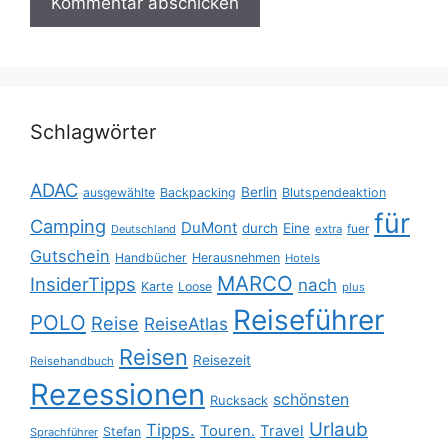
Schlagwörter
ADAC
Berlin
ausgewählte
Backpacking
Blutspendeaktion
für
Camping
DuMont
durch
Eine
fuer
Deutschland
extra
Gutschein
Handbücher
Herausnehmen
Hotels
MARCO
InsiderTipps
nach
Karte
Loose
plus
Reiseführer
POLO
Reise
ReiseAtlas
Reisen
Reisezeit
Reisehandbuch
Rezessionen
schönsten
Rucksack
Urlaub
Tipps.
Touren.
Travel
Stefan
Sprachführer