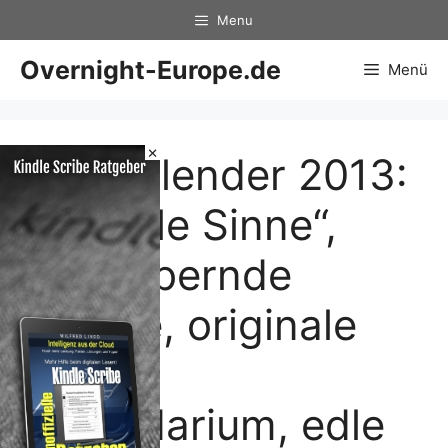
Zum
Menu
Inhalt
springen
Overnight-Europe.de
Menü
×
Duftkalender 2013:
„Für alle Sinne“,
bezaubernde
Motive, originale
Düfte,
Kalendarium, edle