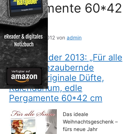
Pergamente 60*42
cm
21. Dezember 2012
von
admin
Duftkalender 2013: „Für alle
Sinne“, bezaubernde
Motive, originale Düfte,
Kalendarium, edle
Pergamente 60*42 cm
Das ideale
Weihnachtsgeschenk –
fürs neue Jahr