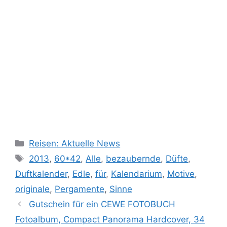
Kategorien
Reisen: Aktuelle News
Schlagwörter
2013
,
60*42
,
Alle
,
bezaubernde
,
Düfte
,
Duftkalender
,
Edle
,
für
,
Kalendarium
,
Motive
,
originale
,
Pergamente
,
Sinne
Gutschein für ein CEWE FOTOBUCH
Fotoalbum, Compact Panorama Hardcover, 34