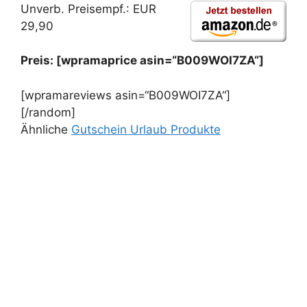
Unverb. Preisempf.: EUR
29,90
Preis: [wpramaprice asin=“B009WOI7ZA“]
[wpramareviews asin=“B009WOI7ZA“]
[/random]
Ähnliche
Gutschein Urlaub Produkte