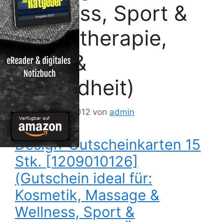
Wellness, Sport &
Physiotherapie,
Ärzte &
Gesundheit)
11. Dezember 2012
von
admin
Design-Gutscheinkarten 15
Stk. [1209010126]
(Gutschein ideal für:
Kosmetik, Massage &
Wellness, Sport &