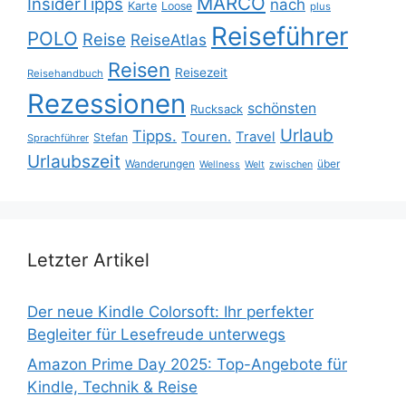
MARCO
InsiderTipps
nach
Karte
Loose
plus
Reiseführer
POLO
Reise
ReiseAtlas
Reisen
Reisezeit
Reisehandbuch
Rezessionen
schönsten
Rucksack
Urlaub
Tipps.
Touren.
Travel
Stefan
Sprachführer
Urlaubszeit
Wanderungen
über
Wellness
Welt
zwischen
Letzter Artikel
Der neue Kindle Colorsoft: Ihr perfekter
Begleiter für Lesefreude unterwegs
Amazon Prime Day 2025: Top-Angebote für
Kindle, Technik & Reise