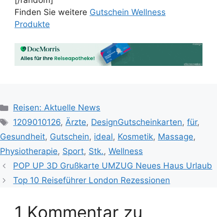
[/random]
Finden Sie weitere
Gutschein Wellness
Produkte
Kategorien
Reisen: Aktuelle News
Schlagwörter
1209010126
,
Ärzte
,
DesignGutscheinkarten
,
für
,
Gesundheit
,
Gutschein
,
ideal
,
Kosmetik
,
Massage
,
Physiotherapie
,
Sport
,
Stk.
,
Wellness
POP UP 3D Grußkarte UMZUG Neues Haus Urlaub
Top 10 Reiseführer London Rezessionen
1 Kommentar zu