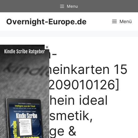
Zum
Menu
Inhalt
springen
Overnight-Europe.de
Menü
×
Design-
Gutscheinkarten 15
Stk. [1209010126]
(Gutschein ideal
für: Kosmetik,
Massage &