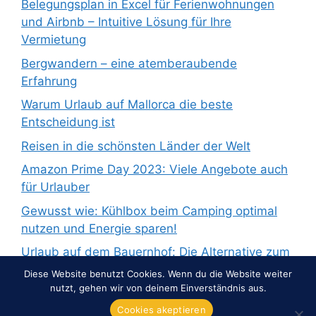
Belegungsplan in Excel für Ferienwohnungen
und Airbnb – Intuitive Lösung für Ihre
Vermietung
Bergwandern – eine atemberaubende
Erfahrung
Warum Urlaub auf Mallorca die beste
Entscheidung ist
Reisen in die schönsten Länder der Welt
Amazon Prime Day 2023: Viele Angebote auch
für Urlauber
Gewusst wie: Kühlbox beim Camping optimal
nutzen und Energie sparen!
Urlaub auf dem Bauernhof: Die Alternative zum
Pauschalurlaub
Diese Website benutzt Cookies. Wenn du die Website weiter
nutzt, gehen wir von deinem Einverständnis aus.
Cookies akeptieren