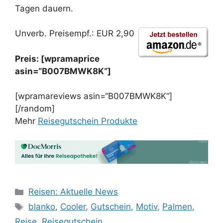
Tagen dauern.
Unverb. Preisempf.: EUR 2,90
Preis: [wpramaprice
asin=“B007BMWK8K“]
[wpramareviews asin=“B007BMWK8K“]
[/random]
Mehr
Reisegutschein Produkte
Kategorien
Reisen: Aktuelle News
Schlagwörter
blanko
,
Cooler
,
Gutschein
,
Motiv
,
Palmen
,
Reise
,
Reisegutschein