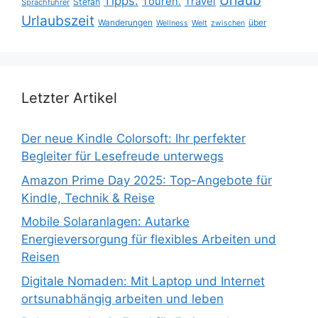
Urlaub
Tipps.
Touren.
Travel
Stefan
Sprachführer
Urlaubszeit
Wanderungen
über
Wellness
Welt
zwischen
Letzter Artikel
Der neue Kindle Colorsoft: Ihr perfekter
Begleiter für Lesefreude unterwegs
Amazon Prime Day 2025: Top-Angebote für
Kindle, Technik & Reise
Mobile Solaranlagen: Autarke
Energieversorgung für flexibles Arbeiten und
Reisen
Digitale Nomaden: Mit Laptop und Internet
ortsunabhängig arbeiten und leben