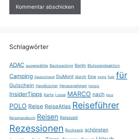
Schlagwörter
ADAC
Berlin
ausgewählte
Backpacking
Blutspendeaktion
für
Camping
DuMont
durch
Eine
fuer
Deutschland
extra
Gutschein
Handbücher
Herausnehmen
Hotels
MARCO
InsiderTipps
nach
Karte
Loose
plus
Reiseführer
POLO
Reise
ReiseAtlas
Reisen
Reisezeit
Reisehandbuch
Rezessionen
schönsten
Rucksack