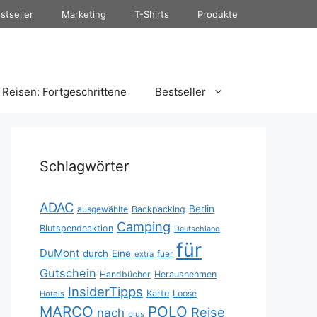
stseller
Marketing
T-Shirts
Produkte
Reisen: Fortgeschrittene
Bestseller
Schlagwörter
ADAC
Berlin
ausgewählte
Backpacking
Camping
Blutspendeaktion
Deutschland
für
DuMont
durch
Eine
fuer
extra
Gutschein
Handbücher
Herausnehmen
InsiderTipps
Karte
Loose
Hotels
MARCO
POLO
Reise
nach
plus