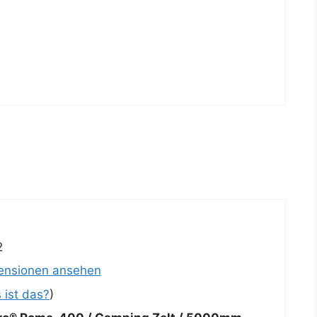
2
zensionen ansehen
 ist das?
)