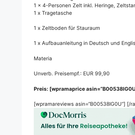
1 x 4-Personen Zelt inkl. Heringe, Zelts
1 x Tragetasche
1 x Zeltboden für Stauraum
1 x Aufbauanleitung in Deutsch und Engli
Materia
Unverb. Preisempf.: EUR 99,90
Preis: [wpramaprice asin=“B00538IG0U
[wpramareviews asin=“B00538IG0U“] [/r