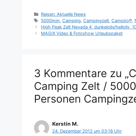
Kategorien
Reisen: Aktuelle News
Schlagwörter
5000mm
,
Camping
,
Campingzelt
,
Campiro®
,
High Peak Zelt Nevada 4, dunkeloliv/helloliv, 
MAGIX Video & Fotoshow Urlaubspaket
3 Kommentare zu „
Camping Zelt / 500
Personen Campingz
Kerstin M.
24. Dezember 2012 um 03:18 Uhr