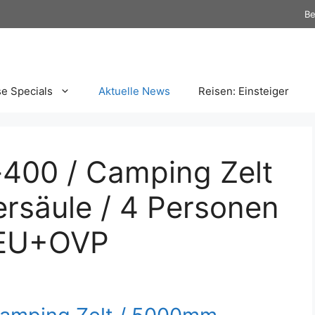
Be
se Specials
Aktuelle News
Reisen: Einsteiger
400 / Camping Zelt
säule / 4 Personen
NEU+OVP