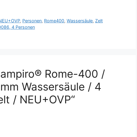
NEU+OVP
,
Personen
,
Rome400
,
Wassersäule
,
Zelt
10086, 4 Personen
Campiro® Rome-400 /
0mm Wassersäule / 4
elt / NEU+OVP“