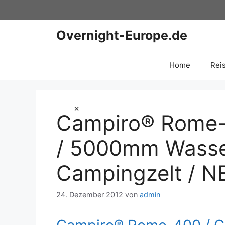
Zum
Inhalt
springen
Overnight-Europe.de
Home
Rei
×
Campiro® Rome-
/ 5000mm Wasser
Campingzelt / 
24. Dezember 2012
von
admin