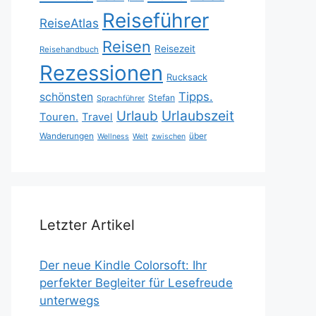
Reiseführer
ReiseAtlas
Reisen
Reisezeit
Reisehandbuch
Rezessionen
Rucksack
Tipps.
schönsten
Stefan
Sprachführer
Urlaubszeit
Urlaub
Touren.
Travel
Wanderungen
über
Wellness
Welt
zwischen
Letzter Artikel
Der neue Kindle Colorsoft: Ihr
perfekter Begleiter für Lesefreude
unterwegs