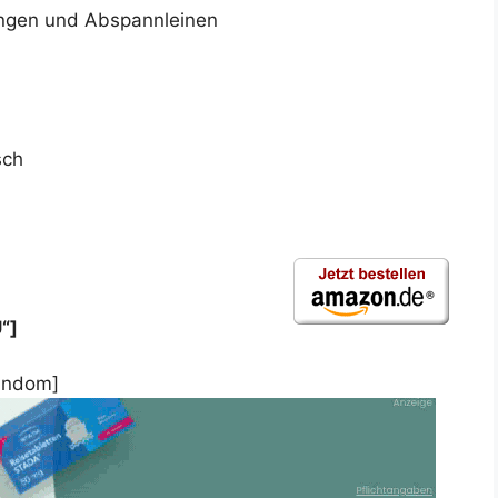
tangen und Abspannleinen
sch
“]
andom]