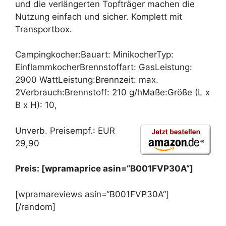
und die verlängerten Topfträger machen die
Nutzung einfach und sicher. Komplett mit
Transportbox.
Campingkocher:Bauart: MinikocherTyp:
EinflammkocherBrennstoffart: GasLeistung:
2900 WattLeistung:Brennzeit: max.
2Verbrauch:Brennstoff: 210 g/hMaße:Größe (L x
B x H): 10,
Unverb. Preisempf.: EUR
29,90
Preis: [wpramaprice asin=“B001FVP30A“]
[wpramareviews asin=“B001FVP30A“]
[/random]