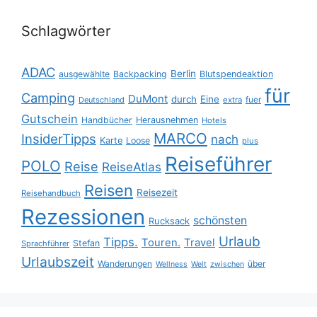
Schlagwörter
ADAC
Berlin
ausgewählte
Backpacking
Blutspendeaktion
für
Camping
DuMont
durch
Eine
fuer
Deutschland
extra
Gutschein
Handbücher
Herausnehmen
Hotels
MARCO
InsiderTipps
nach
Karte
Loose
plus
Reiseführer
POLO
Reise
ReiseAtlas
Reisen
Reisezeit
Reisehandbuch
Rezessionen
schönsten
Rucksack
Urlaub
Tipps.
Touren.
Travel
Stefan
Sprachführer
Urlaubszeit
Wanderungen
über
Wellness
Welt
zwischen