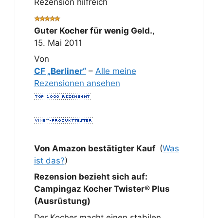
Rezension hilfreich
Guter Kocher für wenig Geld.
,
15. Mai 2011
Von
CF „Berliner“
–
Alle meine
Rezensionen ansehen
Von Amazon bestätigter Kauf
(
Was
ist das?
)
Rezension bezieht sich auf:
Campingaz Kocher Twister® Plus
(Ausrüstung)
Der Kocher macht einen stabilen