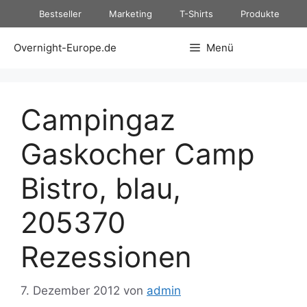
Zum
Bestseller
Marketing
T-Shirts
Produkte
Inhalt
springen
Overnight-Europe.de
Menü
Campingaz
Gaskocher Camp
Bistro, blau,
205370
Rezessionen
7. Dezember 2012
von
admin