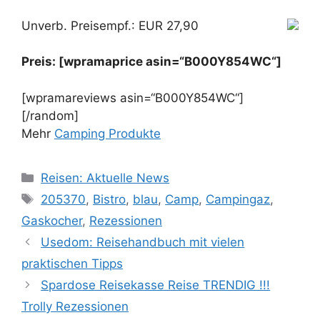
Unverb. Preisempf.: EUR 27,90
Preis: [wpramaprice asin=“B000Y854WC“]
[wpramareviews asin=“B000Y854WC“]
[/random]
Mehr
Camping Produkte
Kategorien
Reisen: Aktuelle News
Schlagwörter
205370
,
Bistro
,
blau
,
Camp
,
Campingaz
,
Gaskocher
,
Rezessionen
Usedom: Reisehandbuch mit vielen
praktischen Tipps
Spardose Reisekasse Reise TRENDIG !!!
Trolly Rezessionen