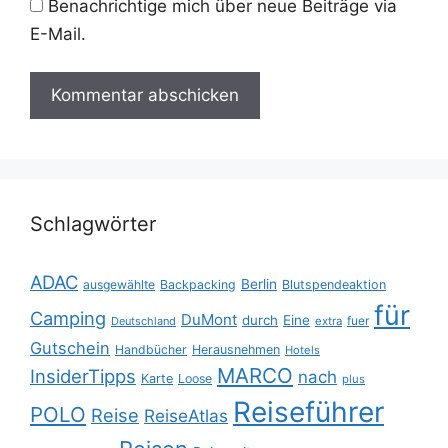
Benachrichtige mich über neue Beiträge via
E-Mail.
Schlagwörter
ADAC
Berlin
ausgewählte
Backpacking
Blutspendeaktion
für
Camping
DuMont
durch
Eine
fuer
Deutschland
extra
Gutschein
Handbücher
Herausnehmen
Hotels
MARCO
InsiderTipps
nach
Karte
Loose
plus
Reiseführer
POLO
Reise
ReiseAtlas