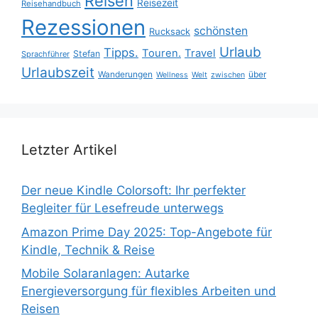
Reisen
Reisezeit
Reisehandbuch
Rezessionen
schönsten
Rucksack
Urlaub
Tipps.
Touren.
Travel
Stefan
Sprachführer
Urlaubszeit
Wanderungen
über
Wellness
Welt
zwischen
Letzter Artikel
Der neue Kindle Colorsoft: Ihr perfekter
Begleiter für Lesefreude unterwegs
Amazon Prime Day 2025: Top-Angebote für
Kindle, Technik & Reise
Mobile Solaranlagen: Autarke
Energieversorgung für flexibles Arbeiten und
Reisen