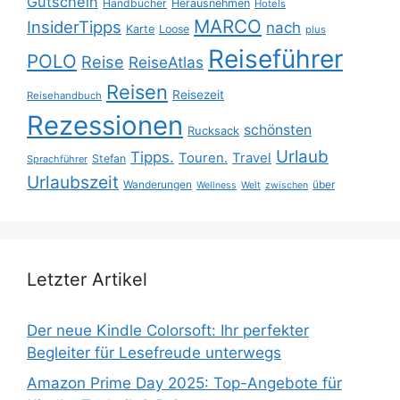
Gutschein
Handbücher
Herausnehmen
Hotels
MARCO
InsiderTipps
nach
Karte
Loose
plus
Reiseführer
POLO
Reise
ReiseAtlas
Reisen
Reisezeit
Reisehandbuch
Rezessionen
schönsten
Rucksack
Urlaub
Tipps.
Touren.
Travel
Stefan
Sprachführer
Urlaubszeit
Wanderungen
über
Wellness
Welt
zwischen
Letzter Artikel
Der neue Kindle Colorsoft: Ihr perfekter
Begleiter für Lesefreude unterwegs
Amazon Prime Day 2025: Top-Angebote für