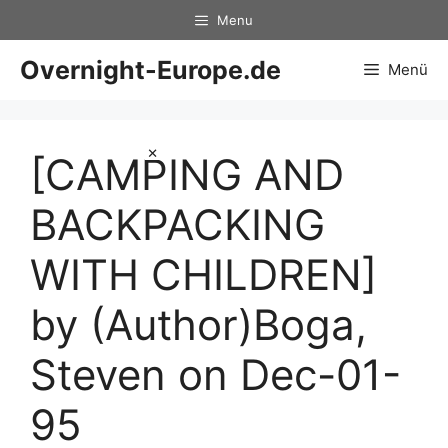
Zum
Menu
Inhalt
springen
Overnight-Europe.de
Menü
×
[CAMPING AND
BACKPACKING
WITH CHILDREN]
by (Author)Boga,
Steven on Dec-01-
95