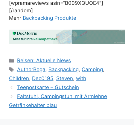
[wpramareviews asin=“B009XQUOE4″]
[/random]
Mehr
Backpacking Produkte
Kategorien
Reisen: Aktuelle News
Schlagwörter
AuthorBoga
,
Backpacking
,
Camping
,
Children
,
Dec0195
,
Steven
,
with
Teepostkarte – Gutschein
Faltstuhl, Campingstuhl mit Armlehne
Getränkehalter blau