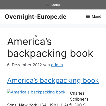
Zum
Menu
Inhalt
springen
Overnight-Europe.de
Menü
×
America’s
backpacking book
6. Dezember 2012
von
admin
America’s backpacking book
Charles
Scribner’s
Sons. New York USA. 1981. 1. Aufl. 390 S.