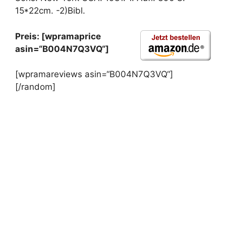
15*22cm. -2)Bibl.
Preis: [wpramaprice
asin=“B004N7Q3VQ“]
[wpramareviews asin=“B004N7Q3VQ“]
[/random]