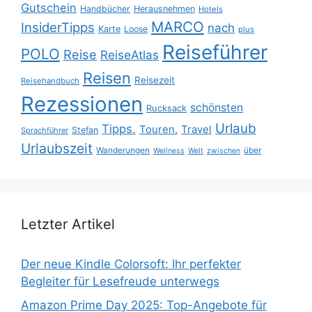
Gutschein
Handbücher
Herausnehmen
Hotels
MARCO
InsiderTipps
nach
Karte
Loose
plus
Reiseführer
POLO
Reise
ReiseAtlas
Reisen
Reisezeit
Reisehandbuch
Rezessionen
schönsten
Rucksack
Urlaub
Tipps.
Touren.
Travel
Stefan
Sprachführer
Urlaubszeit
Wanderungen
über
Wellness
Welt
zwischen
Letzter Artikel
Der neue Kindle Colorsoft: Ihr perfekter
Begleiter für Lesefreude unterwegs
Amazon Prime Day 2025: Top-Angebote für