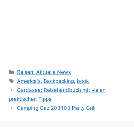
Kategorien
Reisen: Aktuelle News
Schlagwörter
America's
,
Backpacking
,
book
Gardasee: Reisehandbuch mit vielen
praktischen Tipps
Camping Gaz 203403 Party Grill