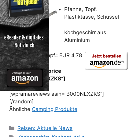
Pfanne, Topf,
Plastiktasse, Schüssel
Kochgeschirr aus
Aluminium
Unverb. Preisempf.: EUR 4,78
Preis: [wpramaprice
asin=“B000NLXZKS“]
[wpramareviews asin=“B000NLXZKS“]
[/random]
Ähnliche
Camping Produkte
Kategorien
Reisen: Aktuelle News
Schlagwörter