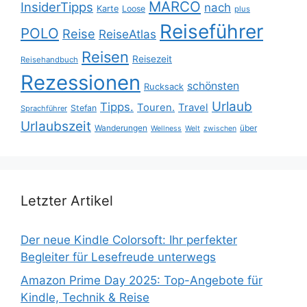
MARCO
InsiderTipps
nach
Karte
Loose
plus
Reiseführer
POLO
Reise
ReiseAtlas
Reisen
Reisezeit
Reisehandbuch
Rezessionen
schönsten
Rucksack
Urlaub
Tipps.
Touren.
Travel
Stefan
Sprachführer
Urlaubszeit
Wanderungen
über
Wellness
Welt
zwischen
Letzter Artikel
Der neue Kindle Colorsoft: Ihr perfekter
Begleiter für Lesefreude unterwegs
Amazon Prime Day 2025: Top-Angebote für
Kindle, Technik & Reise