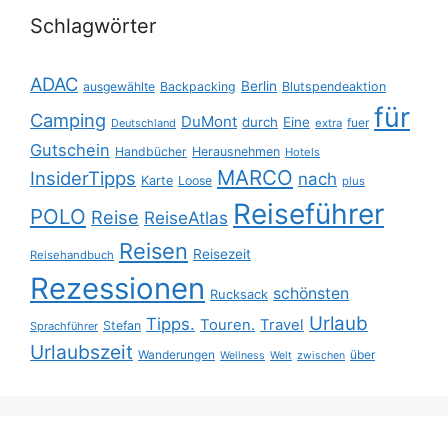
Schlagwörter
ADAC
Berlin
ausgewählte
Backpacking
Blutspendeaktion
für
Camping
DuMont
durch
Eine
fuer
Deutschland
extra
Gutschein
Handbücher
Herausnehmen
Hotels
MARCO
InsiderTipps
nach
Karte
Loose
plus
Reiseführer
POLO
Reise
ReiseAtlas
Reisen
Reisezeit
Reisehandbuch
Rezessionen
schönsten
Rucksack
Urlaub
Tipps.
Touren.
Travel
Stefan
Sprachführer
Urlaubszeit
Wanderungen
über
Wellness
Welt
zwischen