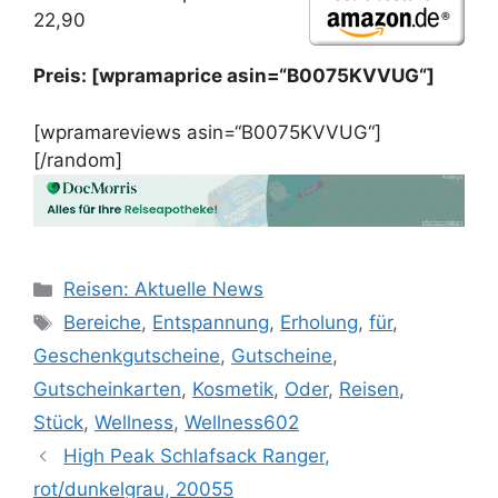
22,90
Preis: [wpramaprice asin=“B0075KVVUG“]
[wpramareviews asin=“B0075KVVUG“]
[/random]
Kategorien
Reisen: Aktuelle News
Schlagwörter
Bereiche
,
Entspannung
,
Erholung
,
für
,
Geschenkgutscheine
,
Gutscheine
,
Gutscheinkarten
,
Kosmetik
,
Oder
,
Reisen
,
Stück
,
Wellness
,
Wellness602
High Peak Schlafsack Ranger,
rot/dunkelgrau, 20055