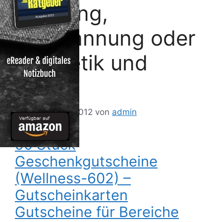
Erholung,
Entspannung oder
Kosmetik und
Reisen
26. Dezember 2012
von
admin
50 Stück
Geschenkgutscheine
(Wellness-602) –
Gutscheinkarten
Gutscheine für Bereiche