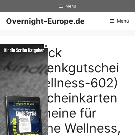
Zum
Menu
Inhalt
springen
Overnight-Europe.de
Menü
×
50 Stück
Geschenkgutschei
ne (Wellness-602)
– Gutscheinkarten
Gutscheine für
Bereiche Wellness,