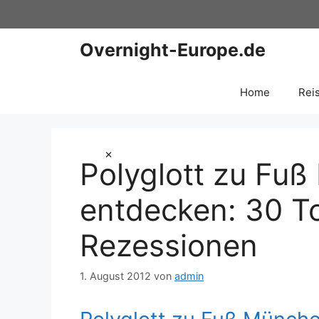
Zum
Inhalt
springen
Overnight-Europe.de
Home
Rei
×
Polyglott zu Fu
entdecken: 30 T
Rezessionen
1. August 2012
von
admin