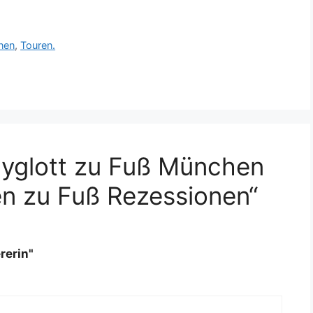
nen
,
Touren.
lyglott zu Fuß München
n zu Fuß Rezessionen“
rerin"