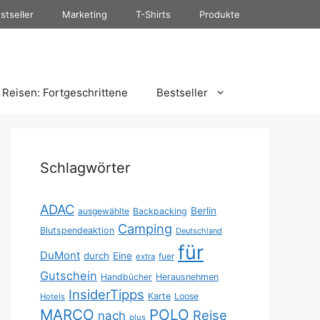
stseller
Marketing
T-Shirts
Produkte
Reisen: Fortgeschrittene
Bestseller
Schlagwörter
ADAC
Berlin
ausgewählte
Backpacking
Camping
Blutspendeaktion
Deutschland
für
DuMont
durch
Eine
fuer
extra
Gutschein
Handbücher
Herausnehmen
InsiderTipps
Karte
Loose
Hotels
MARCO
POLO
Reise
nach
plus