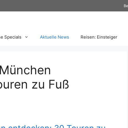
Be
se Specials
Aktuelle News
Reisen: Einsteiger
ß München
ouren zu Fuß