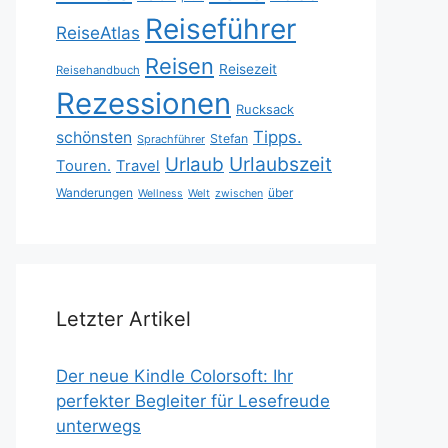
Reiseführer
ReiseAtlas
Reisen
Reisezeit
Reisehandbuch
Rezessionen
Rucksack
Tipps.
schönsten
Stefan
Sprachführer
Urlaubszeit
Urlaub
Touren.
Travel
Wanderungen
über
Wellness
Welt
zwischen
Letzter Artikel
Der neue Kindle Colorsoft: Ihr
perfekter Begleiter für Lesefreude
unterwegs