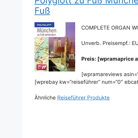
Polyglott zu Fuß Münch
Fuß
COMPLETE ORGAN WO
Unverb. Preisempf.: E
Preis: [wpramaprice 
[wpramareviews asin=
[wprebay kw=“reiseführer“ num=“0″ ebcat
Ähnliche
Reiseführer Produkte