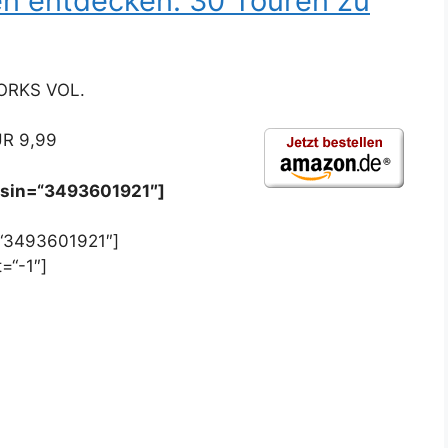
en entdecken: 30 Touren zu
RKS VOL.
UR 9,99
asin=“3493601921″]
“3493601921″]
=“-1″]