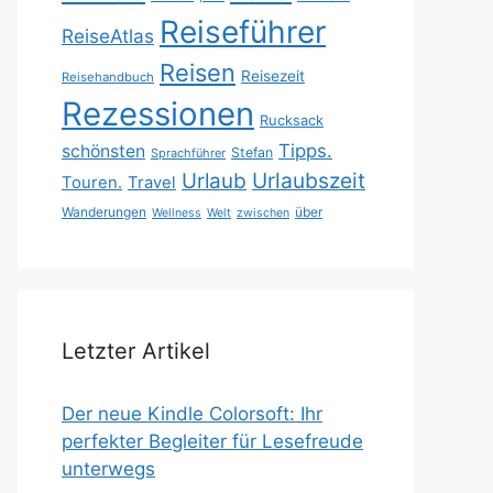
Reiseführer
ReiseAtlas
Reisen
Reisezeit
Reisehandbuch
Rezessionen
Rucksack
Tipps.
schönsten
Stefan
Sprachführer
Urlaubszeit
Urlaub
Touren.
Travel
Wanderungen
über
Wellness
Welt
zwischen
Letzter Artikel
Der neue Kindle Colorsoft: Ihr
perfekter Begleiter für Lesefreude
unterwegs