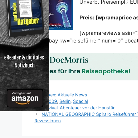
Unverb. Preisempf.: EU
Preis: [wpramaprice 
[wpramareviews asin=
[wprebay kw=“reiseführer“ num=“0″ ebcat
Kategorien
Reisen: Aktuelle News
Schlagwörter
3/2009
,
Berlin
,
Special
Survival-Abenteuer vor der Haustür
NATIONAL GEOGRAPHIC Spirallo Reiseführer Tha
Rezessionen