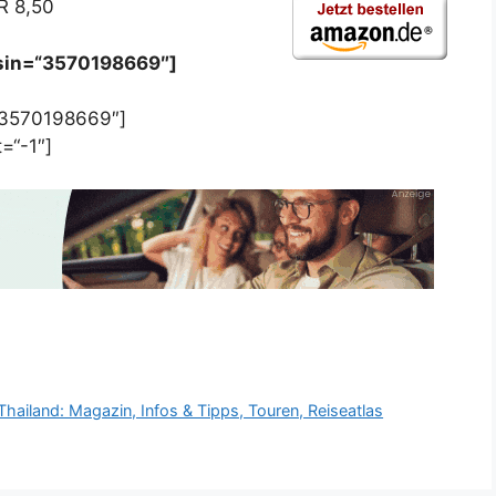
R 8,50
asin=“3570198669″]
“3570198669″]
=“-1″]
iland: Magazin, Infos & Tipps, Touren, Reiseatlas