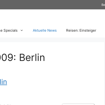
Be
se Specials
Aktuelle News
Reisen: Einsteiger
09: Berlin
lin