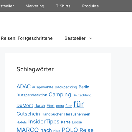
stseller
Marketing
T-Shirts
Produkte
Reisen: Fortgeschrittene
Bestseller
Schlagwörter
ADAC
Berlin
ausgewählte
Backpacking
Camping
Blutspendeaktion
Deutschland
für
DuMont
durch
Eine
fuer
extra
Gutschein
Handbücher
Herausnehmen
InsiderTipps
Karte
Loose
Hotels
MARCO
POLO
Reise
nach
plus