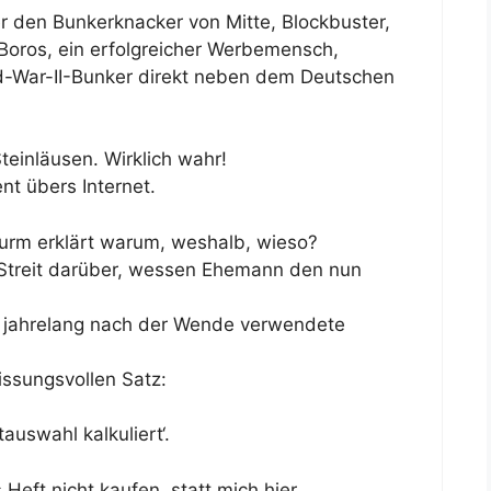
 den Bunkerknacker von Mitte, Blockbuster,
 Boros, ein erfolgreicher Werbemensch,
-War-II-Bunker direkt neben dem Deutschen
teinläusen. Wirklich wahr!
t übers Internet.
turm erklärt warum, weshalb, wieso?
-Streit darüber, wessen Ehemann den nun
h jahrelang nach der Wende verwendete
issungsvollen Satz:
auswahl kalkuliert‘.
 Heft nicht kaufen, statt mich hier