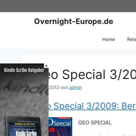
Zum
Inhalt
springen
Overnight-Europe.de
Home
Rei
×
Geo Special 3/20
21. Juli 2012
von
admin
Geo Special 3/2009: Ber
GEO SPECIAL