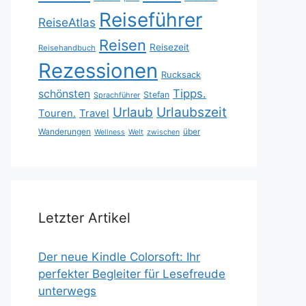
Reiseführer
ReiseAtlas
Reisen
Reisezeit
Reisehandbuch
Rezessionen
Rucksack
Tipps.
schönsten
Stefan
Sprachführer
Urlaubszeit
Urlaub
Touren.
Travel
Wanderungen
über
Wellness
Welt
zwischen
Letzter Artikel
Der neue Kindle Colorsoft: Ihr
perfekter Begleiter für Lesefreude
unterwegs