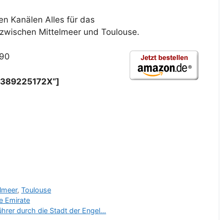
en Kanälen Alles für das
 zwischen Mittelmeer und Toulouse.
,90
=“389225172X“]
elmeer
,
Toulouse
e Emirate
ührer durch die Stadt der Engel…