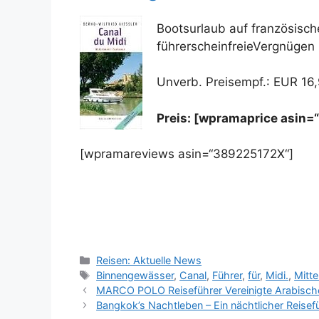
Bootsurlaub auf französisch
führerscheinfreieVergnügen
Unverb. Preisempf.: EUR 16
Preis: [wpramaprice asin
[wpramareviews asin=“389225172X“]
Kategorien
Reisen: Aktuelle News
Schlagwörter
Binnengewässer
,
Canal
,
Führer
,
für
,
Midi.
,
Mitt
MARCO POLO Reiseführer Vereinigte Arabisch
Bangkok’s Nachtleben – Ein nächtlicher Reisef