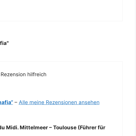
fia"
Rezension hilfreich
mafia“
–
Alle meine Rezensionen ansehen
u Midi. Mittelmeer – Toulouse (Führer für