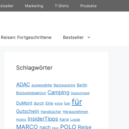
stseller
Marketing
T-Shirts
Produkte
Reisen: Fortgeschrittene
Bestseller
Schlagwörter
ADAC
Berlin
ausgewählte
Backpacking
Camping
Blutspendeaktion
Deutschland
für
DuMont
durch
Eine
fuer
extra
Gutschein
Handbücher
Herausnehmen
InsiderTipps
Karte
Loose
Hotels
MARCO
POLO
Reise
nach
plus