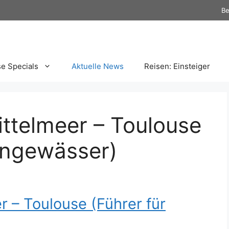
Be
se Specials
Aktuelle News
Reisen: Einsteiger
ittelmeer – Toulouse
engewässer)
r – Toulouse (Führer für