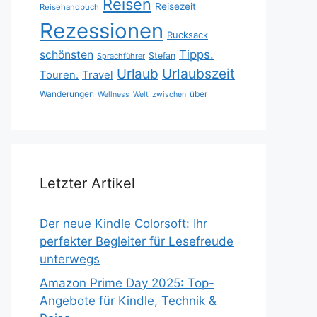
Reisen
Reisezeit
Reisehandbuch
Rezessionen
Rucksack
Tipps.
schönsten
Stefan
Sprachführer
Urlaubszeit
Urlaub
Touren.
Travel
Wanderungen
über
Wellness
Welt
zwischen
Letzter Artikel
Der neue Kindle Colorsoft: Ihr
perfekter Begleiter für Lesefreude
unterwegs
Amazon Prime Day 2025: Top-
Angebote für Kindle, Technik &