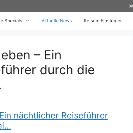
Be
se Specials
Aktuelle News
Reisen: Einsteiger
eben – Ein
eführer durch die
…
in nächtlicher Reiseführer
el…