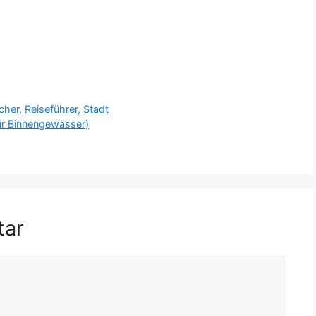
icher
,
Reiseführer
,
Stadt
für Binnengewässer)
tar