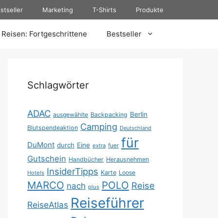
stseller
Marketing
T-Shirts
Produkte
Reisen: Fortgeschrittene
Bestseller
Schlagwörter
ADAC
Berlin
ausgewählte
Backpacking
Camping
Blutspendeaktion
Deutschland
für
DuMont
durch
Eine
fuer
extra
Gutschein
Handbücher
Herausnehmen
InsiderTipps
Karte
Loose
Hotels
MARCO
POLO
Reise
nach
plus
Reiseführer
ReiseAtlas