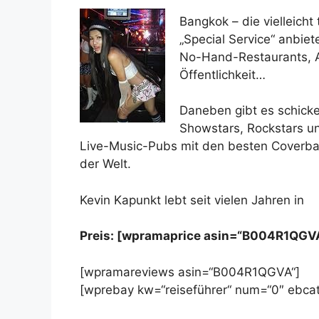
Bangkok – die vielleich
„Special Service“ anbie
No-Hand-Restaurants, A
Öffentlichkeit…
Daneben gibt es schicke
Showstars, Rockstars un
Live-Music-Pubs mit den besten Coverb
der Welt.
Kevin Kapunkt lebt seit vielen Jahren in
Preis: [wpramaprice asin=“B004R1QGV
[wpramareviews asin=“B004R1QGVA“]
[wprebay kw=“reiseführer“ num=“0″ ebcat