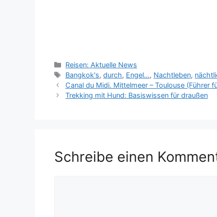
Kategorien
Reisen: Aktuelle News
Schlagwörter
Bangkok's
,
durch
,
Engel...
,
Nachtleben
,
nächtl
Canal du Midi. Mittelmeer – Toulouse (Führer 
Trekking mit Hund: Basiswissen für draußen
Schreibe einen Kommen
Kommentar