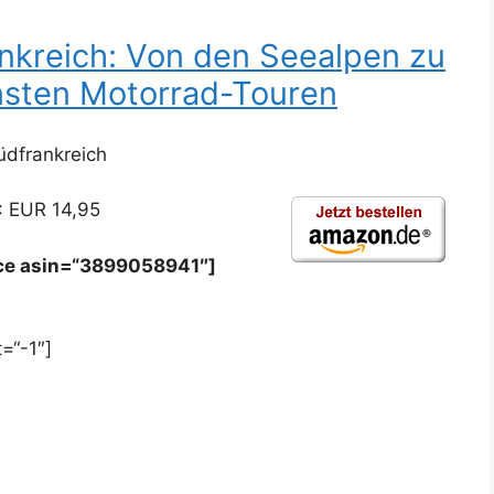
kreich: Von den Seealpen zu
nsten Motorrad-Touren
dfrankreich
: EUR 14,95
ice asin=“3899058941″]
=“-1″]