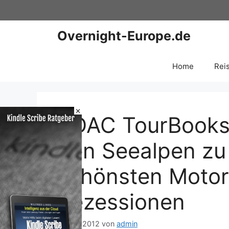
Zum
Inhalt
springen
Overnight-Europe.de
Home
Rei
×
ADAC TourBooks 
den Seealpen zu
schönsten Motor
Rezessionen
27. Juli 2012
von
admin