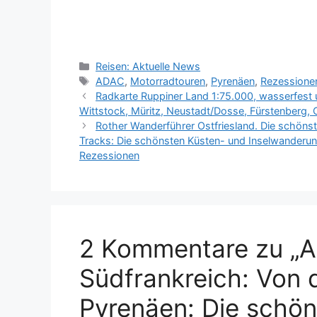
Kategorien
Reisen: Aktuelle News
Schlagwörter
ADAC
,
Motorradtouren
,
Pyrenäen
,
Rezessione
Radkarte Ruppiner Land 1:75.000, wasserfest 
Wittstock, Müritz, Neustadt/Dosse, Fürstenberg,
Rother Wanderführer Ostfriesland. Die schöns
Tracks: Die schönsten Küsten- und Inselwanderun
Rezessionen
2 Kommentare zu „
Südfrankreich: Von 
Pyrenäen: Die schö