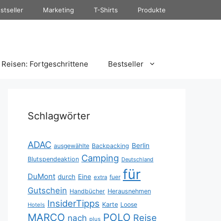
stseller
Marketing
T-Shirts
Produkte
Reisen: Fortgeschrittene
Bestseller
Schlagwörter
ADAC
Berlin
ausgewählte
Backpacking
Camping
Blutspendeaktion
Deutschland
für
DuMont
durch
Eine
fuer
extra
Gutschein
Handbücher
Herausnehmen
InsiderTipps
Karte
Loose
Hotels
MARCO
POLO
Reise
nach
plus