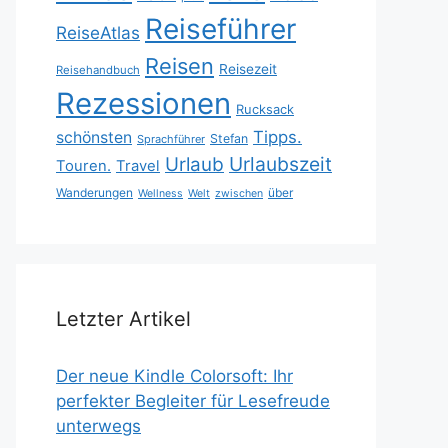
Reiseführer
ReiseAtlas
Reisen
Reisezeit
Reisehandbuch
Rezessionen
Rucksack
Tipps.
schönsten
Stefan
Sprachführer
Urlaubszeit
Urlaub
Touren.
Travel
Wanderungen
über
Wellness
Welt
zwischen
Letzter Artikel
Der neue Kindle Colorsoft: Ihr
perfekter Begleiter für Lesefreude
unterwegs