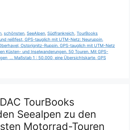
n
,
schönsten
,
SeeAlpen
,
Südfrankreich
,
TourBooks
und reißfest, GPS-tauglich mit UTM-Netz: Neuruppin,
 Oberhavel, Ostprignitz-Ruppin. GPS-tauglich mit UTM-Netz
ten Küsten- und Inselwanderungen. 50 Touren. Mit GPS-
gen  … Maßstab 1 : 50.000, eine Übersichtskarte, GPS
ADAC TourBooks
den Seealpen zu den
nsten Motorrad-Touren