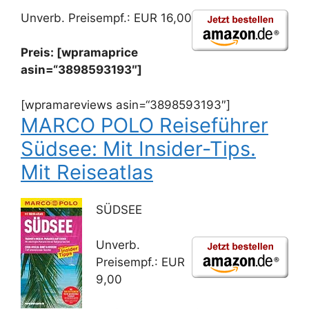
Unverb. Preisempf.: EUR 16,00
Preis: [wpramaprice
asin=“3898593193″]
[wpramareviews asin=“3898593193″]
MARCO POLO Reiseführer
Südsee: Mit Insider-Tips.
Mit Reiseatlas
SÜDSEE
Unverb.
Preisempf.: EUR
9,00