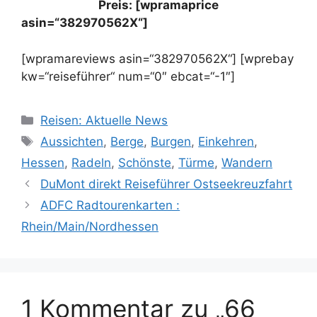
Preis: [wpramaprice
asin=“382970562X“]
[wpramareviews asin=“382970562X“] [wprebay
kw=“reiseführer“ num=“0″ ebcat=“-1″]
Kategorien
Reisen: Aktuelle News
Schlagwörter
Aussichten
,
Berge
,
Burgen
,
Einkehren
,
Hessen
,
Radeln
,
Schönste
,
Türme
,
Wandern
DuMont direkt Reiseführer Ostseekreuzfahrt
ADFC Radtourenkarten :
Rhein/Main/Nordhessen
1 Kommentar zu „66