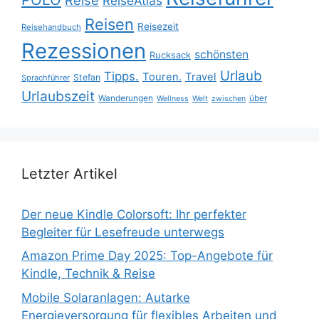
ReiseAtlas
Reisen
Reisezeit
Reisehandbuch
Rezessionen
schönsten
Rucksack
Urlaub
Tipps.
Touren.
Travel
Stefan
Sprachführer
Urlaubszeit
Wanderungen
über
Wellness
Welt
zwischen
Letzter Artikel
Der neue Kindle Colorsoft: Ihr perfekter
Begleiter für Lesefreude unterwegs
Amazon Prime Day 2025: Top-Angebote für
Kindle, Technik & Reise
Mobile Solaranlagen: Autarke
Energieversorgung für flexibles Arbeiten und