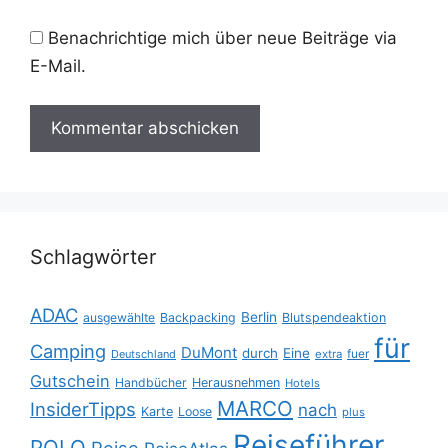
Benachrichtige mich über neue Beiträge via
E-Mail.
Schlagwörter
ADAC
Berlin
ausgewählte
Backpacking
Blutspendeaktion
für
Camping
DuMont
durch
Eine
fuer
Deutschland
extra
Gutschein
Handbücher
Herausnehmen
Hotels
MARCO
InsiderTipps
nach
Karte
Loose
plus
Reiseführer
POLO
Reise