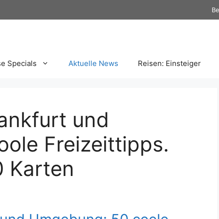
Be
se Specials
Aktuelle News
Reisen: Einsteiger
nkfurt und
le Freizeittipps.
0 Karten