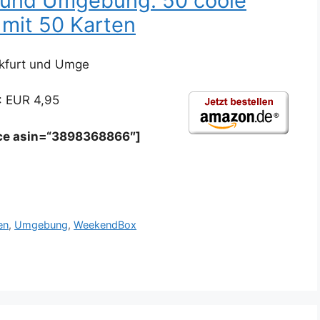
 und Umgebung: 50 coole
 mit 50 Karten
kfurt und Umge
: EUR 4,95
ice asin=“3898368866″]
en
,
Umgebung
,
WeekendBox