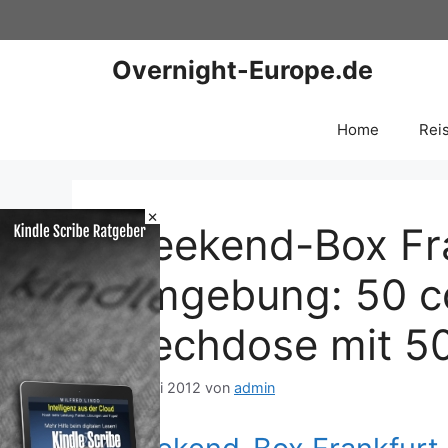
Zum
Inhalt
springen
Overnight-Europe.de
Home
Rei
×
Weekend-Box Fra
Umgebung: 50 coo
Blechdose mit 5
16. Juni 2012
von
admin