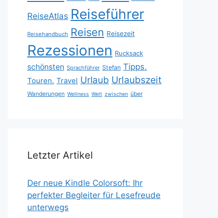
Reiseführer
ReiseAtlas
Reisen
Reisezeit
Reisehandbuch
Rezessionen
Rucksack
Tipps.
schönsten
Stefan
Sprachführer
Urlaubszeit
Urlaub
Touren.
Travel
Wanderungen
über
Wellness
Welt
zwischen
Letzter Artikel
Der neue Kindle Colorsoft: Ihr
perfekter Begleiter für Lesefreude
unterwegs