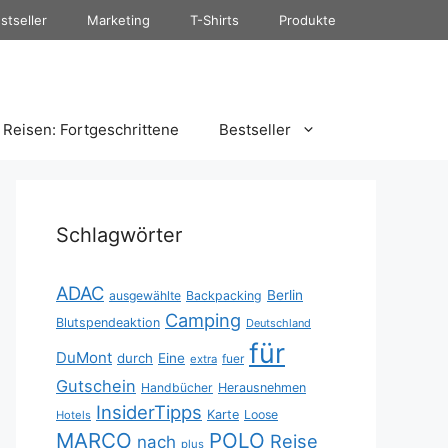
stseller
Marketing
T-Shirts
Produkte
Reisen: Fortgeschrittene
Bestseller
Schlagwörter
ADAC
Berlin
ausgewählte
Backpacking
Camping
Blutspendeaktion
Deutschland
für
DuMont
durch
Eine
fuer
extra
Gutschein
Handbücher
Herausnehmen
InsiderTipps
Karte
Loose
Hotels
MARCO
POLO
Reise
nach
plus