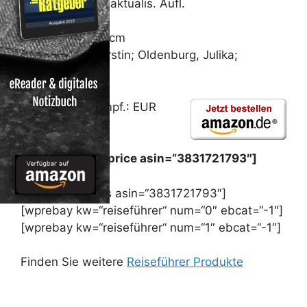
7., neubearb. u. aktualis. Aufl.
Hobby/Freizeit
Abmessung: 18 cm
Von Kabasci, Kirstin; Oldenburg, Julika;
Franzisky, Peter
Unverb. Preisempf.: EUR
23,90
Preis: [wpramaprice asin=“3831721793″]
[wpramareviews asin=“3831721793″]
[wprebay kw=“reiseführer“ num=“0″ ebcat=“-1″]
[wprebay kw=“reiseführer“ num=“1″ ebcat=“-1″]
Finden Sie weitere
Reiseführer Produkte