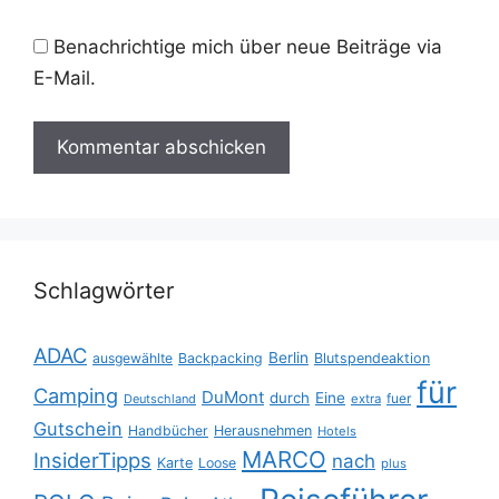
Benachrichtige mich über neue Beiträge via
E-Mail.
Schlagwörter
ADAC
Berlin
ausgewählte
Backpacking
Blutspendeaktion
für
Camping
DuMont
durch
Eine
fuer
Deutschland
extra
Gutschein
Handbücher
Herausnehmen
Hotels
MARCO
InsiderTipps
nach
Karte
Loose
plus