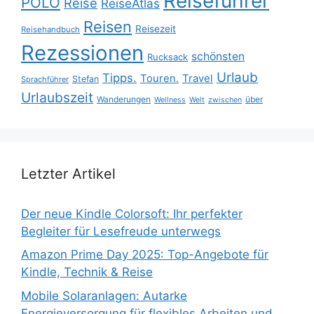
Reiseführer
POLO
Reise
ReiseAtlas
Reisen
Reisezeit
Reisehandbuch
Rezessionen
schönsten
Rucksack
Urlaub
Tipps.
Touren.
Travel
Stefan
Sprachführer
Urlaubszeit
Wanderungen
über
Wellness
Welt
zwischen
Letzter Artikel
Der neue Kindle Colorsoft: Ihr perfekter
Begleiter für Lesefreude unterwegs
Amazon Prime Day 2025: Top-Angebote für
Kindle, Technik & Reise
Mobile Solaranlagen: Autarke
Energieversorgung für flexibles Arbeiten und