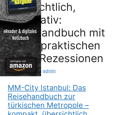
übersichtlich,
informativ:
Reisehandbuch mit
vielen praktischen
Tipps Rezessionen
3. Juni 2012
von
admin
MM-City Istanbul: Das
Reisehandbuch zur
türkischen Metropole –
kompakt, übersichtlich,