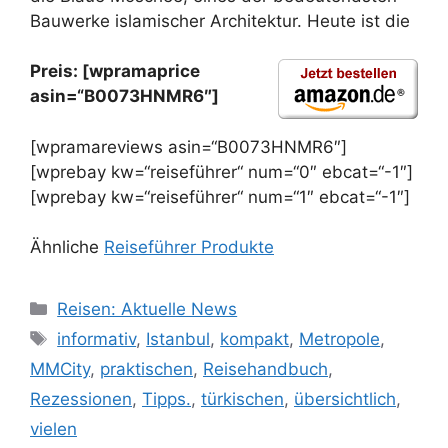
Bauwerke islamischer Architektur. Heute ist die
Preis: [wpramaprice
asin=“B0073HNMR6″]
[wpramareviews asin=“B0073HNMR6″]
[wprebay kw=“reiseführer“ num=“0″ ebcat=“-1″]
[wprebay kw=“reiseführer“ num=“1″ ebcat=“-1″]
Ähnliche
Reiseführer Produkte
Kategorien
Reisen: Aktuelle News
Schlagwörter
informativ
,
Istanbul
,
kompakt
,
Metropole
,
MMCity
,
praktischen
,
Reisehandbuch
,
Rezessionen
,
Tipps.
,
türkischen
,
übersichtlich
,
vielen