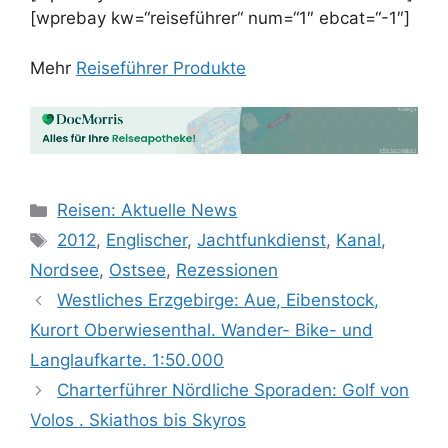
[wprebay kw=“reiseführer“ num=“1″ ebcat=“-1″]
Mehr
Reiseführer Produkte
Kategorien
Reisen: Aktuelle News
Schlagwörter
2012
,
Englischer
,
Jachtfunkdienst
,
Kanal
,
Nordsee
,
Ostsee
,
Rezessionen
Westliches Erzgebirge: Aue, Eibenstock,
Kurort Oberwiesenthal. Wander- Bike- und
Langlaufkarte. 1:50.000
Charterführer Nördliche Sporaden: Golf von
Volos . Skiathos bis Skyros