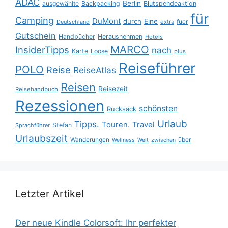
ADAC
Berlin
ausgewählte
Backpacking
Blutspendeaktion
für
Camping
DuMont
durch
Eine
fuer
Deutschland
extra
Gutschein
Handbücher
Herausnehmen
Hotels
MARCO
InsiderTipps
nach
Karte
Loose
plus
Reiseführer
POLO
Reise
ReiseAtlas
Reisen
Reisezeit
Reisehandbuch
Rezessionen
schönsten
Rucksack
Urlaub
Tipps.
Touren.
Travel
Stefan
Sprachführer
Urlaubszeit
Wanderungen
über
Wellness
Welt
zwischen
Letzter Artikel
Der neue Kindle Colorsoft: Ihr perfekter