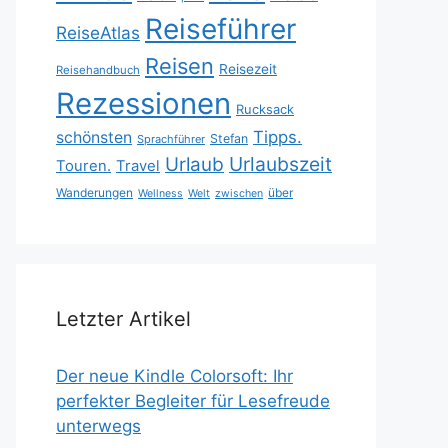
Reiseführer
ReiseAtlas
Reisen
Reisezeit
Reisehandbuch
Rezessionen
Rucksack
Tipps.
schönsten
Stefan
Sprachführer
Urlaubszeit
Urlaub
Touren.
Travel
Wanderungen
über
Wellness
Welt
zwischen
Letzter Artikel
Der neue Kindle Colorsoft: Ihr
perfekter Begleiter für Lesefreude
unterwegs