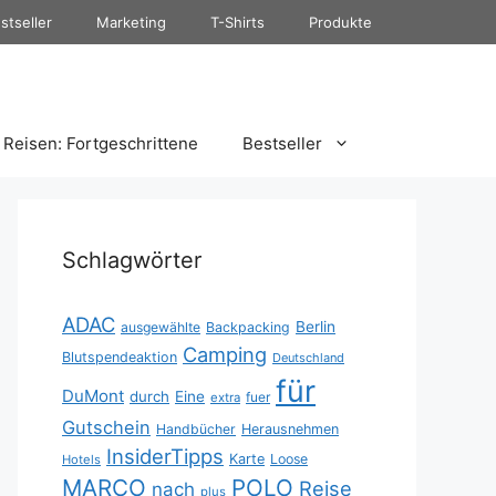
stseller
Marketing
T-Shirts
Produkte
Reisen: Fortgeschrittene
Bestseller
Schlagwörter
ADAC
Berlin
ausgewählte
Backpacking
Camping
Blutspendeaktion
Deutschland
für
DuMont
durch
Eine
fuer
extra
Gutschein
Handbücher
Herausnehmen
InsiderTipps
Karte
Loose
Hotels
MARCO
POLO
Reise
nach
plus