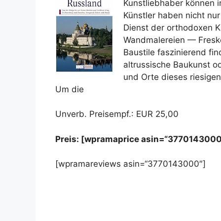
Kunstliebhaber können 
Künstler haben nicht nu
Dienst der orthodoxen K
Wandmalereien — Freske
Baustile faszinierend fi
altrussische Baukunst o
und Orte dieses riesigen
Um die
Unverb. Preisempf.: EUR 25,00
Preis: [wpramaprice asin=“3770143000
[wpramareviews asin=“3770143000″]