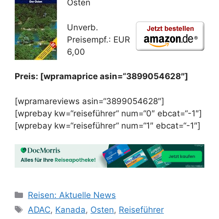
Osten
Unverb.
Preisempf.: EUR
6,00
Preis: [wpramaprice asin=“3899054628″]
[wpramareviews asin=“3899054628″]
[wprebay kw=“reiseführer“ num=“0″ ebcat=“-1″]
[wprebay kw=“reiseführer“ num=“1″ ebcat=“-1″]
Kategorien
Reisen: Aktuelle News
Schlagwörter
ADAC
,
Kanada
,
Osten
,
Reiseführer