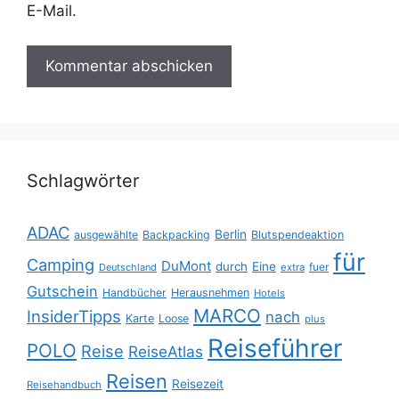
E-Mail.
Schlagwörter
ADAC
Berlin
ausgewählte
Backpacking
Blutspendeaktion
für
Camping
DuMont
durch
Eine
fuer
Deutschland
extra
Gutschein
Handbücher
Herausnehmen
Hotels
MARCO
InsiderTipps
nach
Karte
Loose
plus
Reiseführer
POLO
Reise
ReiseAtlas
Reisen
Reisezeit
Reisehandbuch