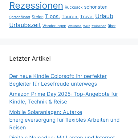
Rezessionen
schönsten
Rucksack
Urlaub
Tipps.
Touren.
Travel
Stefan
Sprachführer
Urlaubszeit
Wanderungen
über
Wellness
Welt
zwischen
Letzter Artikel
Der neue Kindle Colorsoft: Ihr perfekter
Begleiter für Lesefreude unterwegs
Amazon Prime Day 2025: Top-Angebote für
Kindle, Technik & Reise
Mobile Solaranlagen: Autarke
Energieversorgung für flexibles Arbeiten und
Reisen
Digitale Nomaden: Mit Laptop und Internet