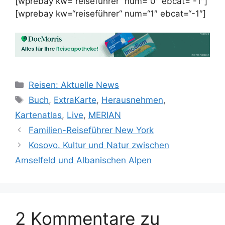
[wprebay kw=“reiseführer“ num=“0″ ebcat=“-1″]
[wprebay kw=“reiseführer“ num=“1″ ebcat=“-1″]
Kategorien
Reisen: Aktuelle News
Schlagwörter
Buch
,
ExtraKarte
,
Herausnehmen
,
Kartenatlas
,
Live
,
MERIAN
Familien-Reiseführer New York
Kosovo. Kultur und Natur zwischen
Amselfeld und Albanischen Alpen
2 Kommentare zu