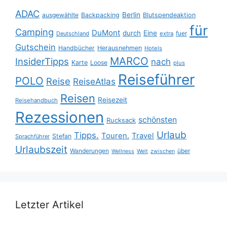
ADAC
Berlin
ausgewählte
Backpacking
Blutspendeaktion
für
Camping
DuMont
durch
Eine
fuer
Deutschland
extra
Gutschein
Handbücher
Herausnehmen
Hotels
MARCO
InsiderTipps
nach
Karte
Loose
plus
Reiseführer
POLO
Reise
ReiseAtlas
Reisen
Reisezeit
Reisehandbuch
Rezessionen
schönsten
Rucksack
Urlaub
Tipps.
Touren.
Travel
Stefan
Sprachführer
Urlaubszeit
Wanderungen
über
Wellness
Welt
zwischen
Letzter Artikel