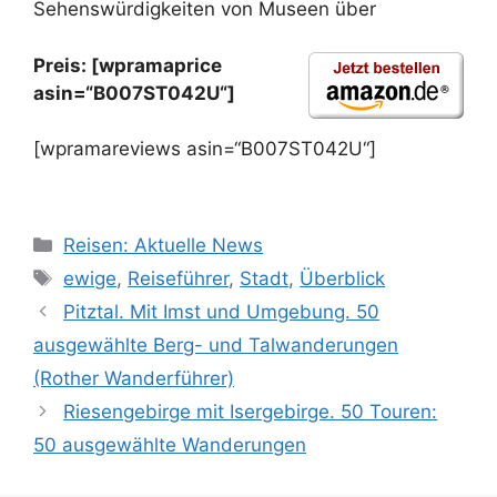
Sehenswürdigkeiten von Museen über
Preis: [wpramaprice
asin=“B007ST042U“]
[wpramareviews asin=“B007ST042U“]
Kategorien
Reisen: Aktuelle News
Schlagwörter
ewige
,
Reiseführer
,
Stadt
,
Überblick
Pitztal. Mit Imst und Umgebung. 50
ausgewählte Berg- und Talwanderungen
(Rother Wanderführer)
Riesengebirge mit Isergebirge. 50 Touren:
50 ausgewählte Wanderungen