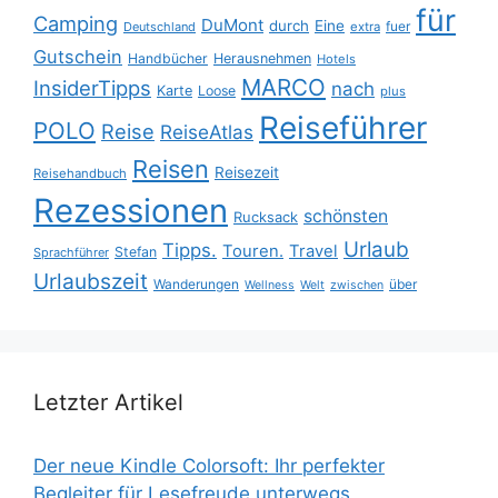
für
Camping
DuMont
durch
Eine
fuer
Deutschland
extra
Gutschein
Handbücher
Herausnehmen
Hotels
MARCO
InsiderTipps
nach
Karte
Loose
plus
Reiseführer
POLO
Reise
ReiseAtlas
Reisen
Reisezeit
Reisehandbuch
Rezessionen
schönsten
Rucksack
Urlaub
Tipps.
Touren.
Travel
Stefan
Sprachführer
Urlaubszeit
Wanderungen
über
Wellness
Welt
zwischen
Letzter Artikel
Der neue Kindle Colorsoft: Ihr perfekter
Begleiter für Lesefreude unterwegs