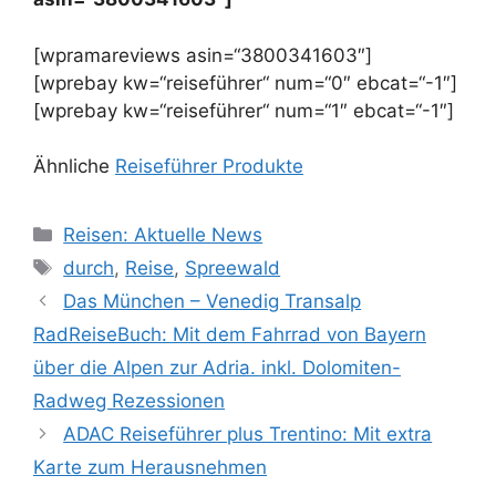
[wpramareviews asin=“3800341603″]
[wprebay kw=“reiseführer“ num=“0″ ebcat=“-1″]
[wprebay kw=“reiseführer“ num=“1″ ebcat=“-1″]
Ähnliche
Reiseführer Produkte
Kategorien
Reisen: Aktuelle News
Schlagwörter
durch
,
Reise
,
Spreewald
Das München – Venedig Transalp
RadReiseBuch: Mit dem Fahrrad von Bayern
über die Alpen zur Adria. inkl. Dolomiten-
Radweg Rezessionen
ADAC Reiseführer plus Trentino: Mit extra
Karte zum Herausnehmen