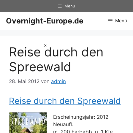
Zum
Menu
Inhalt
springen
Overnight-Europe.de
Menü
×
Reise durch den
Spreewald
28. Mai 2012
von
admin
Reise durch den Spreewald
Erscheinungsjahr: 2012
Neuaufl.
m. 200 Farbabb. u. 1 Kte.