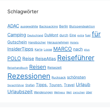
Schlagwörter
ADAC
Berlin
ausgewählte
Backpacking
Blutspendeaktion
für
Camping
DuMont
durch
Eine
fuer
Deutschland
extra
Gutschein
Handbücher
Herausnehmen
Hotels
MARCO
InsiderTipps
nach
Karte
Loose
plus
Reiseführer
POLO
Reise
ReiseAtlas
Reisen
Reisezeit
Reisehandbuch
Rezessionen
schönsten
Rucksack
Urlaub
Tipps.
Touren.
Travel
Stefan
Sprachführer
Urlaubszeit
Wanderungen
über
Wellness
Welt
zwischen