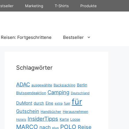
stseller
Marketing
T-Shirts
Produkte
Reisen: Fortgeschrittene
Bestseller
Schlagwörter
ADAC
Berlin
ausgewählte
Backpacking
Camping
Blutspendeaktion
Deutschland
für
DuMont
durch
Eine
fuer
extra
Gutschein
Handbücher
Herausnehmen
InsiderTipps
Karte
Loose
Hotels
MARCO
POLO
Reise
nach
plus