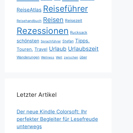
Reiseführer
ReiseAtlas
Reisen
Reisezeit
Reisehandbuch
Rezessionen
Rucksack
Tipps.
schönsten
Stefan
Sprachführer
Urlaubszeit
Urlaub
Touren.
Travel
Wanderungen
über
Wellness
Welt
zwischen
Letzter Artikel
Der neue Kindle Colorsoft: Ihr
perfekter Begleiter für Lesefreude
unterwegs