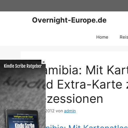
Zum
Inhalt
springen
Overnight-Europe.de
Home
Rei
×
Namibia: Mit Kar
und Extra-Kart
Rezessionen
2. Mai 2012
von
admin