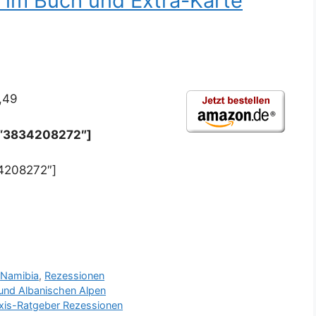
s im Buch und Extra-Karte
,49
=“3834208272″]
4208272″]
,
Namibia
,
Rezessionen
 und Albanischen Alpen
axis-Ratgeber Rezessionen