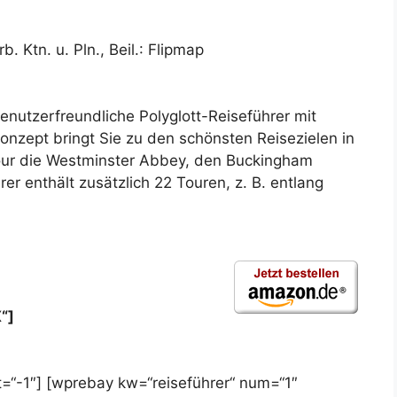
b. Ktn. u. Pln., Beil.: Flipmap
nutzerfreundliche Polyglott-Reiseführer mit
nzept bringt Sie zu den schönsten Reisezielen in
tour die Westminster Abbey, den Buckingham
er enthält zusätzlich 22 Touren, z. B. entlang
“]
=“-1″] [wprebay kw=“reiseführer“ num=“1″