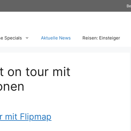
Be
se Specials
Aktuelle News
Reisen: Einsteiger
t on tour mit
onen
r mit Flipmap