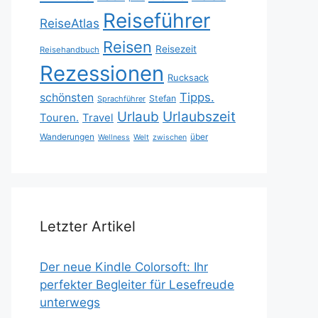
Reiseführer
ReiseAtlas
Reisen
Reisezeit
Reisehandbuch
Rezessionen
Rucksack
Tipps.
schönsten
Stefan
Sprachführer
Urlaubszeit
Urlaub
Touren.
Travel
Wanderungen
über
Wellness
Welt
zwischen
Letzter Artikel
Der neue Kindle Colorsoft: Ihr
perfekter Begleiter für Lesefreude
unterwegs