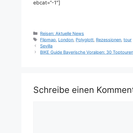
ebcat=“-1″]
Kategorien
Reisen: Aktuelle News
Schlagwörter
Flipmap
,
London
,
Polyglott
,
Rezessionen
,
tour
Sevilla
BIKE Guide Bayerische Voralpen: 30 Toptouren
Schreibe einen Kommen
Kommentar