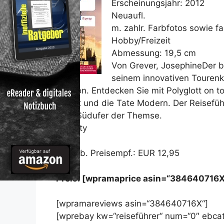
Erscheinungsjahr: 2012
Neuaufl.
m. zahlr. Farbfotos sowie far
Hobby/Freizeit
Abmessung: 19,5 cm
Von Grever, JosephineDer be
seinem innovativen Tourenko
London. Entdecken Sie mit Polyglott on 
Palast und die Tate Modern. Der Reiseführ
dem Südufer der Themse.
Die City
Unverb. Preisempf.: EUR 12,95
Preis: [wpramaprice asin=“384640716X
[wpramareviews asin=“384640716X“]
[wprebay kw=“reiseführer“ num=“0″ ebcat