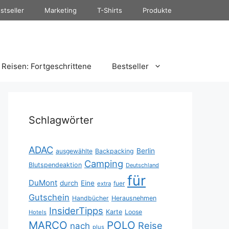
stseller
Marketing
T-Shirts
Produkte
Reisen: Fortgeschrittene
Bestseller
Schlagwörter
ADAC
Berlin
ausgewählte
Backpacking
Camping
Blutspendeaktion
Deutschland
für
DuMont
durch
Eine
fuer
extra
Gutschein
Handbücher
Herausnehmen
InsiderTipps
Karte
Loose
Hotels
MARCO
POLO
Reise
nach
plus