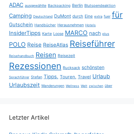
ADAC
Berlin
ausgewählte
Backpacking
Blutspendeaktion
für
Camping
DuMont
durch
Eine
fuer
Deutschland
extra
Gutschein
Handbücher
Herausnehmen
Hotels
MARCO
InsiderTipps
nach
Karte
Loose
plus
Reiseführer
POLO
Reise
ReiseAtlas
Reisen
Reisezeit
Reisehandbuch
Rezessionen
schönsten
Rucksack
Urlaub
Tipps.
Touren.
Travel
Stefan
Sprachführer
Urlaubszeit
Wanderungen
über
Wellness
Welt
zwischen
Letzter Artikel