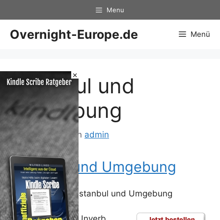
Zum
Menu
Inhalt
springen
Overnight-Europe.de
Menü
×
Istanbul und
Umgebung
24. Mai 2012
von
admin
Istanbul und Umgebung
Istanbul und Umgebung
Unverb.