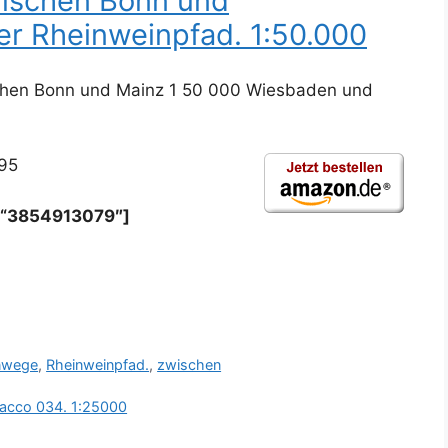
ischen Bonn und
r Rheinweinpfad. 1:50.000
hen Bonn und Mainz 1 50 000 Wiesbaden und
,95
n=“3854913079″]
nwege
,
Rheinweinpfad.
,
zwischen
bacco 034. 1:25000