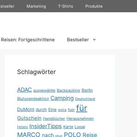
stseller
Marketing
T-Shirts
Produkte
Reisen: Fortgeschrittene
Bestseller
Schlagwörter
ADAC
Berlin
ausgewählte
Backpacking
Camping
Blutspendeaktion
Deutschland
für
DuMont
durch
Eine
fuer
extra
Gutschein
Handbücher
Herausnehmen
InsiderTipps
Karte
Loose
Hotels
MARCO
POLO
Reise
nach
plus