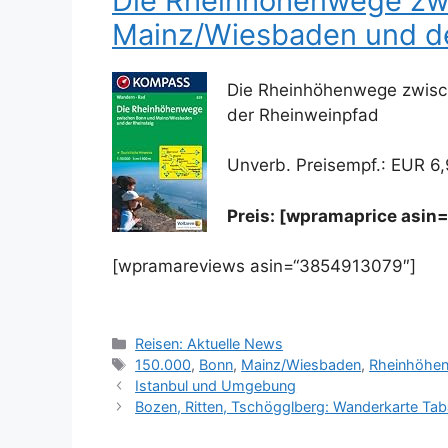
Die Rheinhöhenwege zw
Mainz/Wiesbaden und de
Die Rheinhöhenwege zwisc
der Rheinweinpfad
Unverb. Preisempf.: EUR 6
Preis: [wpramaprice asi
[wpramareviews asin=“3854913079″]
Kategorien
Reisen: Aktuelle News
Schlagwörter
150.000
,
Bonn
,
Mainz/Wiesbaden
,
Rheinhöhe
Istanbul und Umgebung
Bozen, Ritten, Tschögglberg: Wanderkarte Ta