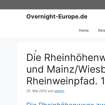
Zum
Inhalt
springen
Overnight-Europe.de
Home
Rei
×
Die Rheinhöhen
und Mainz/Wies
Rheinweinpfad. 
25. Mai 2012
von
admin