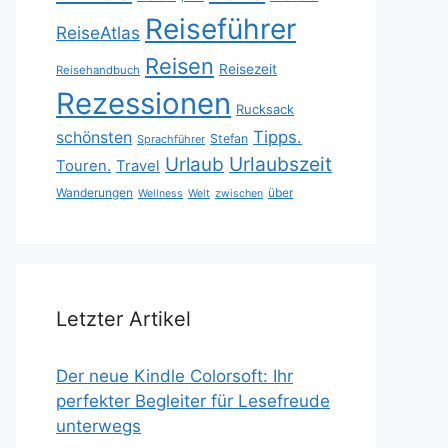
Reiseführer
ReiseAtlas
Reisen
Reisezeit
Reisehandbuch
Rezessionen
Rucksack
Tipps.
schönsten
Stefan
Sprachführer
Urlaubszeit
Urlaub
Touren.
Travel
Wanderungen
über
Wellness
Welt
zwischen
Letzter Artikel
Der neue Kindle Colorsoft: Ihr
perfekter Begleiter für Lesefreude
unterwegs