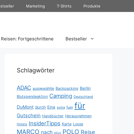
stseller
Marketing
T-Shirts
Produkte
Reisen: Fortgeschrittene
Bestseller
Schlagwörter
ADAC
Berlin
ausgewählte
Backpacking
Camping
Blutspendeaktion
Deutschland
für
DuMont
durch
Eine
fuer
extra
Gutschein
Handbücher
Herausnehmen
InsiderTipps
Karte
Loose
Hotels
MARCO
POLO
Reise
nach
plus