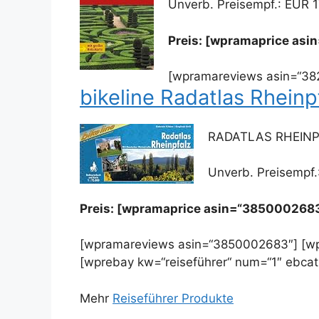
Unverb. Preisempf.: EUR 1
Preis: [wpramaprice asi
[wpramareviews asin=“38
bikeline Radatlas Rheinp
RADATLAS RHEIN
Unverb. Preisempf.
Preis: [wpramaprice asin=“385000268
[wpramareviews asin=“3850002683″] [wpr
[wprebay kw=“reiseführer“ num=“1″ ebcat
Mehr
Reiseführer Produkte