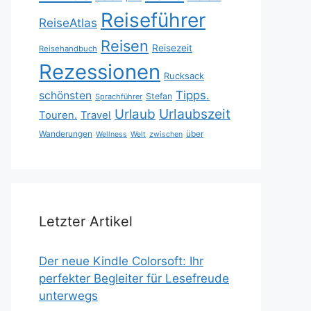
Reiseführer
ReiseAtlas
Reisen
Reisezeit
Reisehandbuch
Rezessionen
Rucksack
Tipps.
schönsten
Stefan
Sprachführer
Urlaubszeit
Urlaub
Touren.
Travel
Wanderungen
über
Wellness
Welt
zwischen
Letzter Artikel
Der neue Kindle Colorsoft: Ihr
perfekter Begleiter für Lesefreude
unterwegs