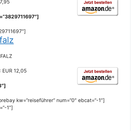
7,95
n=“3829711697″]
29711697″]
falz
PFALZ
: EUR 12,05
3″]
ebay kw=“reiseführer“ num=“0″ ebcat=“-1″]
=“-1″]