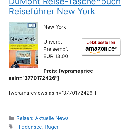
DuMont Reise-Taschenbuch
Reiseführer New York
New York
Unverb.
Preisempf.:
EUR 13,00
Preis: [wpramaprice
asin=“3770172426″]
[wpramareviews asin=“3770172426″]
Kategorien
Reisen: Aktuelle News
Schlagwörter
Hiddensee
,
Rügen