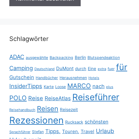
Schlagwörter
ADAC
Berlin
ausgewählte
Backpacking
Blutspendeaktion
für
Camping
DuMont
durch
Eine
fuer
Deutschland
extra
Gutschein
Handbücher
Herausnehmen
Hotels
MARCO
InsiderTipps
nach
Karte
Loose
plus
Reiseführer
POLO
Reise
ReiseAtlas
Reisen
Reisezeit
Reisehandbuch
Rezessionen
schönsten
Rucksack
Urlaub
Tipps.
Touren.
Travel
Stefan
Sprachführer