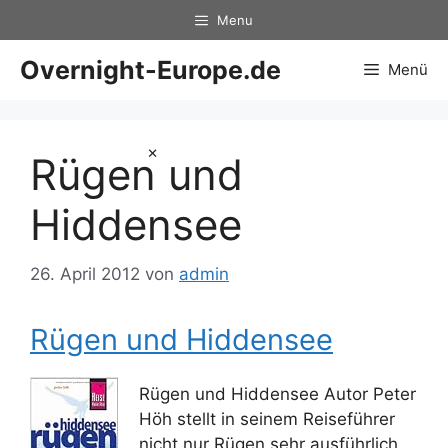
Zum
Menu
Inhalt
springen
Overnight-Europe.de
Menü
×
Rügen und
Hiddensee
26. April 2012
von
admin
Rügen und Hiddensee
Rügen und Hiddensee Autor Peter
Höh stellt in seinem Reiseführer
nicht nur Rügen sehr ausführlich