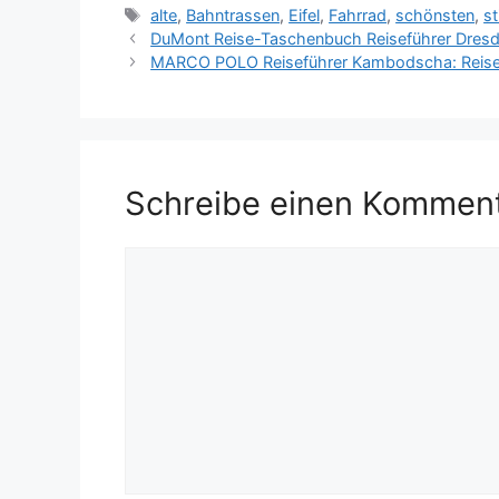
Schlagwörter
alte
,
Bahntrassen
,
Eifel
,
Fahrrad
,
schönsten
,
st
DuMont Reise-Taschenbuch Reiseführer Dres
MARCO POLO Reiseführer Kambodscha: Reisen 
Schreibe einen Kommen
Kommentar