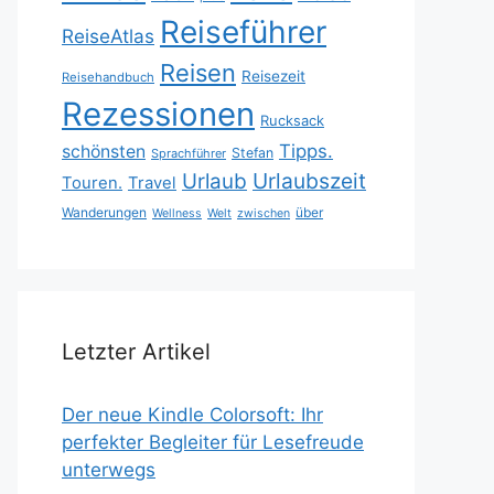
Reiseführer
ReiseAtlas
Reisen
Reisezeit
Reisehandbuch
Rezessionen
Rucksack
Tipps.
schönsten
Stefan
Sprachführer
Urlaubszeit
Urlaub
Touren.
Travel
Wanderungen
über
Wellness
Welt
zwischen
Letzter Artikel
Der neue Kindle Colorsoft: Ihr
perfekter Begleiter für Lesefreude
unterwegs