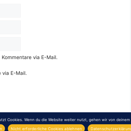
 Kommentare via E-Mail.
 via E-Mail.
tzt Cookies. Wenn du die Website weiter nutzt, gehen wir von deinem 
© 2026 Overnight-Europe.de
• Erstellt mit
GeneratePress
en
Nicht erforderliche Cookies ablehnen
Datenschutzerklärung