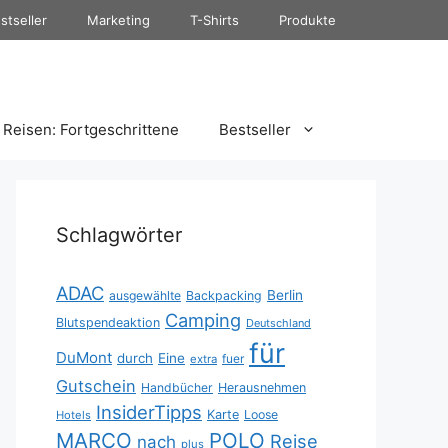
stseller
Marketing
T-Shirts
Produkte
Reisen: Fortgeschrittene
Bestseller
Schlagwörter
ADAC
Berlin
ausgewählte
Backpacking
Camping
Blutspendeaktion
Deutschland
für
DuMont
durch
Eine
fuer
extra
Gutschein
Handbücher
Herausnehmen
InsiderTipps
Karte
Loose
Hotels
MARCO
POLO
Reise
nach
plus