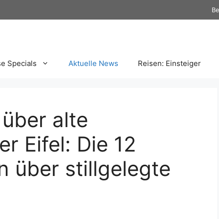
Be
se Specials
Aktuelle News
Reisen: Einsteiger
über alte
r Eifel: Die 12
 über stillgelegte