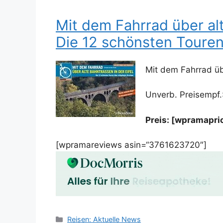
Mit dem Fahrrad über alt
Die 12 schönsten Touren 
Mit dem Fahrrad üb
Unverb. Preisempf.
Preis: [wpramapr
[wpramareviews asin=“3761623720″]
Kategorien
Reisen: Aktuelle News