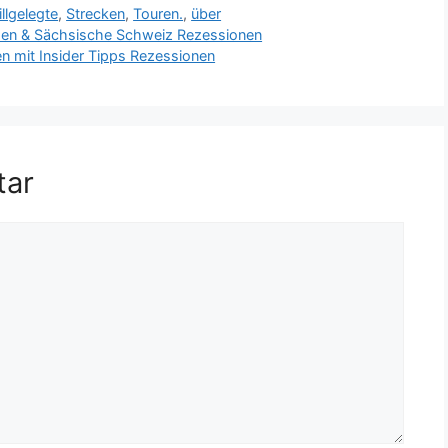
illgelegte
,
Strecken
,
Touren.
,
über
den & Sächsische Schweiz Rezessionen
mit Insider Tipps Rezessionen
tar