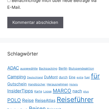
Benachrichtige mich über neue Beiträge via
E-Mail.
Schlagwörter
ADAC
Berlin
ausgewählte
Backpacking
Blutspendeaktion
für
Camping
DuMont
durch
Eine
fuer
Deutschland
extra
Gutschein
Handbücher
Herausnehmen
Hotels
MARCO
InsiderTipps
nach
Karte
Loose
plus
Reiseführer
POLO
Reise
ReiseAtlas
Reisen