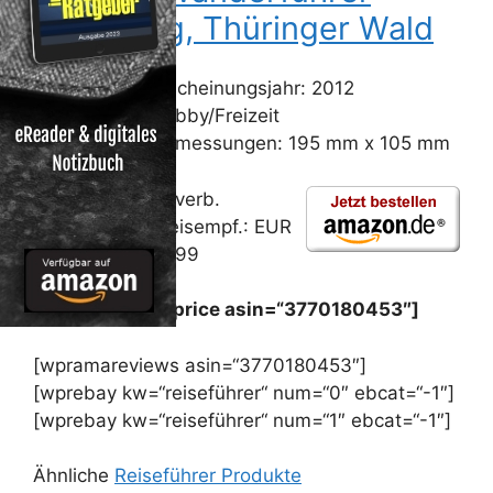
Rennsteig, Thüringer Wald
Erscheinungsjahr: 2012
Hobby/Freizeit
Abmessungen: 195 mm x 105 mm
Unverb.
Preisempf.: EUR
12,99
Preis: [wpramaprice asin=“3770180453″]
[wpramareviews asin=“3770180453″]
[wprebay kw=“reiseführer“ num=“0″ ebcat=“-1″]
[wprebay kw=“reiseführer“ num=“1″ ebcat=“-1″]
Ähnliche
Reiseführer Produkte