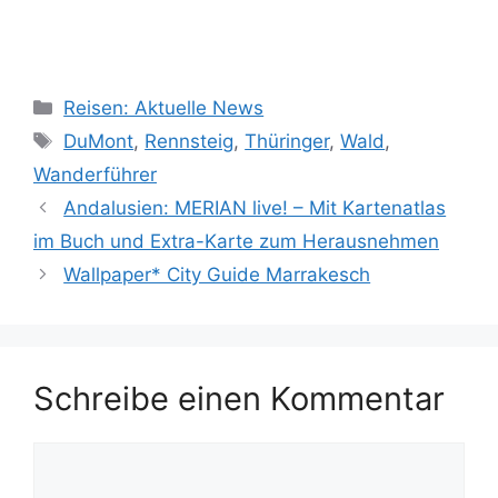
Kategorien
Reisen: Aktuelle News
Schlagwörter
DuMont
,
Rennsteig
,
Thüringer
,
Wald
,
Wanderführer
Andalusien: MERIAN live! – Mit Kartenatlas
im Buch und Extra-Karte zum Herausnehmen
Wallpaper* City Guide Marrakesch
Schreibe einen Kommentar
Kommentar