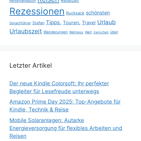
Reisezeit
Reisehandbuch
Rezessionen
schönsten
Rucksack
Urlaub
Tipps.
Touren.
Travel
Stefan
Sprachführer
Urlaubszeit
Wanderungen
über
Wellness
Welt
zwischen
Letzter Artikel
Der neue Kindle Colorsoft: Ihr perfekter
Begleiter für Lesefreude unterwegs
Amazon Prime Day 2025: Top-Angebote für
Kindle, Technik & Reise
Mobile Solaranlagen: Autarke
Energieversorgung für flexibles Arbeiten und
Reisen