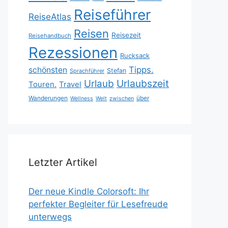
Reiseführer
ReiseAtlas
Reisen
Reisezeit
Reisehandbuch
Rezessionen
Rucksack
Tipps.
schönsten
Stefan
Sprachführer
Urlaubszeit
Urlaub
Touren.
Travel
Wanderungen
über
Wellness
Welt
zwischen
Letzter Artikel
Der neue Kindle Colorsoft: Ihr
perfekter Begleiter für Lesefreude
unterwegs