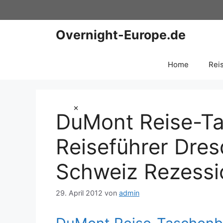
Zum
Inhalt
springen
Overnight-Europe.de
Home
Rei
×
DuMont Reise-T
Reiseführer Dre
Schweiz Rezess
29. April 2012
von
admin