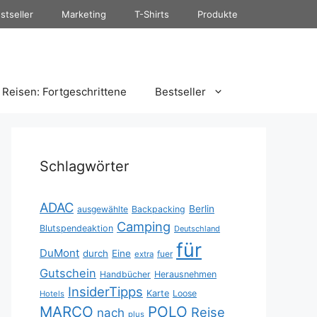
stseller
Marketing
T-Shirts
Produkte
Reisen: Fortgeschrittene
Bestseller
Schlagwörter
ADAC
Berlin
ausgewählte
Backpacking
Camping
Blutspendeaktion
Deutschland
für
DuMont
durch
Eine
fuer
extra
Gutschein
Handbücher
Herausnehmen
InsiderTipps
Karte
Loose
Hotels
MARCO
POLO
Reise
nach
plus