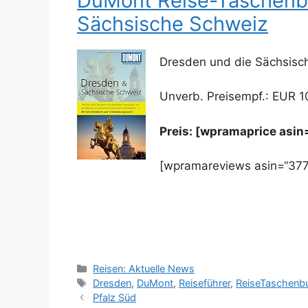
DuMont Reise-Taschenb
Sächsische Schweiz
Dresden und die Sächsisc
Unverb. Preisempf.: EUR 1
Preis: [wpramaprice asi
[wpramareviews asin=“37
Kategorien
Reisen: Aktuelle News
Schlagwörter
Dresden
,
DuMont
,
Reiseführer
,
ReiseTaschenb
Pfalz Süd