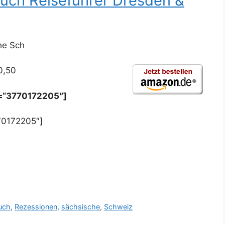
uch Reiseführer Dresden &
he Sch
0,50
n=“3770172205″]
70172205″]
uch
,
Rezessionen
,
sächsische
,
Schweiz