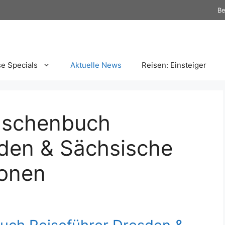
Be
se Specials
Aktuelle News
Reisen: Einsteiger
aschenbuch
sden & Sächsische
ionen