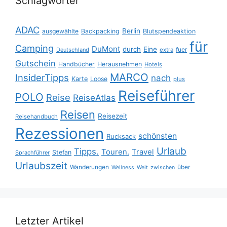
Schlagwörter
ADAC
Berlin
ausgewählte
Backpacking
Blutspendeaktion
für
Camping
DuMont
durch
Eine
fuer
Deutschland
extra
Gutschein
Handbücher
Herausnehmen
Hotels
MARCO
InsiderTipps
nach
Karte
Loose
plus
Reiseführer
POLO
Reise
ReiseAtlas
Reisen
Reisezeit
Reisehandbuch
Rezessionen
schönsten
Rucksack
Urlaub
Tipps.
Touren.
Travel
Stefan
Sprachführer
Urlaubszeit
Wanderungen
über
Wellness
Welt
zwischen
Letzter Artikel