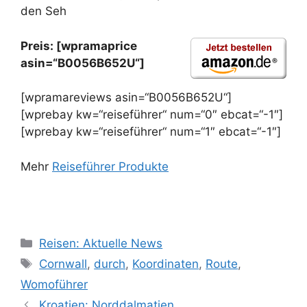
den Seh
Preis: [wpramaprice
asin=“B0056B652U“]
[wpramareviews asin=“B0056B652U“]
[wprebay kw=“reiseführer“ num=“0″ ebcat=“-1″]
[wprebay kw=“reiseführer“ num=“1″ ebcat=“-1″]
Mehr
Reiseführer Produkte
Kategorien
Reisen: Aktuelle News
Schlagwörter
Cornwall
,
durch
,
Koordinaten
,
Route
,
Womoführer
Kroatien: Norddalmatien