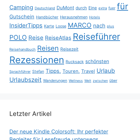
für
Camping
DuMont
durch
Eine
fuer
Deutschland
extra
Gutschein
Handbücher
Herausnehmen
Hotels
MARCO
InsiderTipps
nach
Karte
Loose
plus
Reiseführer
POLO
Reise
ReiseAtlas
Reisen
Reisezeit
Reisehandbuch
Rezessionen
schönsten
Rucksack
Urlaub
Tipps.
Touren.
Travel
Stefan
Sprachführer
Urlaubszeit
Wanderungen
über
Wellness
Welt
zwischen
Letzter Artikel
Der neue Kindle Colorsoft: Ihr perfekter
Begleiter für Lesefreude unterwegs