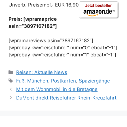
Unverb. Preisempf.: EUR 16,90
Preis: [wpramaprice
asin=“3897167182″]
[wpramareviews asin=“3897167182″]
[wprebay kw=“reiseführer“ num=“0″ ebcat=“-1″]
[wprebay kw=“reiseführer“ num=“1″ ebcat=“-1″]
Kategorien
Reisen: Aktuelle News
Schlagwörter
Fuß
,
München
,
Postkarten
,
Spaziergänge
Mit dem Wohnmobil in die Bretagne
DuMont direkt Reiseführer Rhein-Kreuzfahrt