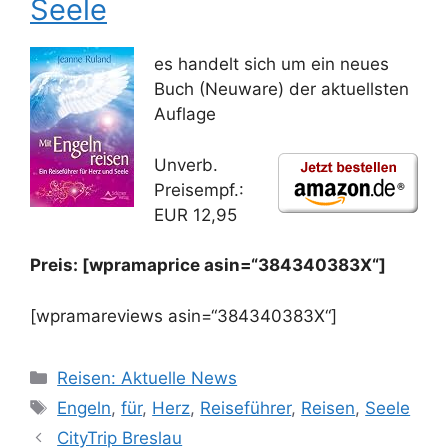
Seele
es handelt sich um ein neues
Buch (Neuware) der aktuellsten
Auflage
Unverb.
Preisempf.:
EUR 12,95
Preis: [wpramaprice asin=“384340383X“]
[wpramareviews asin=“384340383X“]
Kategorien
Reisen: Aktuelle News
Schlagwörter
Engeln
,
für
,
Herz
,
Reiseführer
,
Reisen
,
Seele
CityTrip Breslau