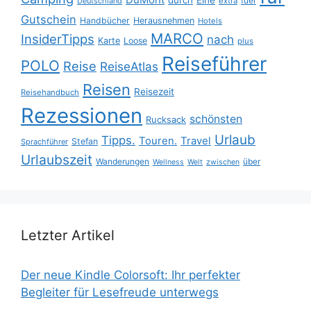
durch
Eine
fuer
Deutschland
extra
Gutschein
Handbücher
Herausnehmen
Hotels
MARCO
InsiderTipps
nach
Karte
Loose
plus
Reiseführer
POLO
Reise
ReiseAtlas
Reisen
Reisezeit
Reisehandbuch
Rezessionen
schönsten
Rucksack
Urlaub
Tipps.
Touren.
Travel
Stefan
Sprachführer
Urlaubszeit
Wanderungen
über
Wellness
Welt
zwischen
Letzter Artikel
Der neue Kindle Colorsoft: Ihr perfekter
Begleiter für Lesefreude unterwegs