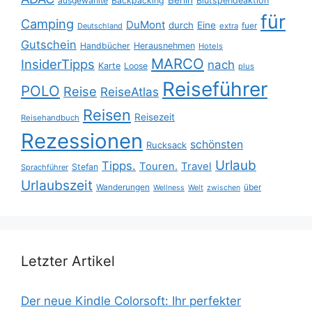
ausgewählte
Backpacking
Blutspendeaktion
für
Camping
DuMont
durch
Eine
fuer
Deutschland
extra
Gutschein
Handbücher
Herausnehmen
Hotels
MARCO
InsiderTipps
nach
Karte
Loose
plus
Reiseführer
POLO
Reise
ReiseAtlas
Reisen
Reisezeit
Reisehandbuch
Rezessionen
schönsten
Rucksack
Urlaub
Tipps.
Touren.
Travel
Stefan
Sprachführer
Urlaubszeit
Wanderungen
über
Wellness
Welt
zwischen
Letzter Artikel
Der neue Kindle Colorsoft: Ihr perfekter