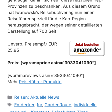
geht sogar dahin, sich auf diese reizvollen Kap-
Provinzen zu beschränken. Aus diesem Grund
hat Iwanowski’s Reisebuchverlag nun einen
Reiseführer speziell für die Kap-Region
herausgebracht, der wegen seiner detaillierten
Darstellung auf 700 Seit
Unverb. Preisempf.: EUR
25,95
Preis: [wpramaprice asin=“3933041090″]
[wpramareviews asin=“3933041090″]
Mehr
Reiseführer Produkte
Kategorien
Reisen: Aktuelle News
Schlagwörter
Entdecker
,
für
,
GardenRoute
,
individuelle
,