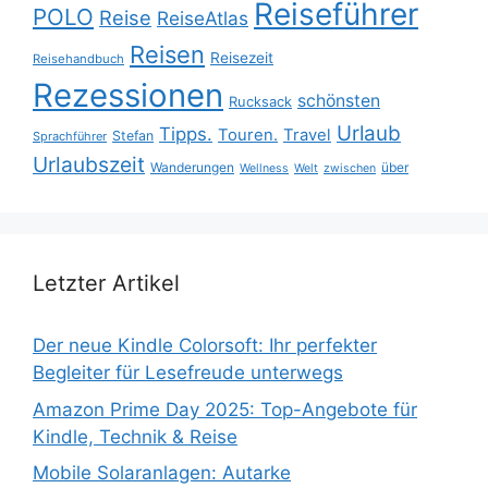
Reiseführer
POLO
Reise
ReiseAtlas
Reisen
Reisezeit
Reisehandbuch
Rezessionen
schönsten
Rucksack
Urlaub
Tipps.
Touren.
Travel
Stefan
Sprachführer
Urlaubszeit
Wanderungen
über
Wellness
Welt
zwischen
Letzter Artikel
Der neue Kindle Colorsoft: Ihr perfekter
Begleiter für Lesefreude unterwegs
Amazon Prime Day 2025: Top-Angebote für
Kindle, Technik & Reise
Mobile Solaranlagen: Autarke