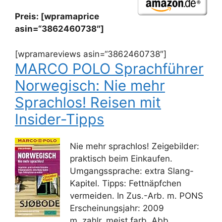
Preis: [wpramaprice
asin=“3862460738″]
[wpramareviews asin=“3862460738″]
MARCO POLO Sprachführer
Norwegisch: Nie mehr
Sprachlos! Reisen mit
Insider-Tipps
Nie mehr sprachlos! Zeigebilder:
praktisch beim Einkaufen.
Umgangssprache: extra Slang-
Kapitel. Tipps: Fettnäpfchen
vermeiden. In Zus.-Arb. m. PONS
Erscheinungsjahr: 2009
m. zahlr. meist farb. Abb.