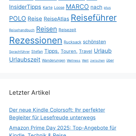
MARCO
InsiderTipps
nach
Karte
Loose
plus
Reiseführer
POLO
Reise
ReiseAtlas
Reisen
Reisezeit
Reisehandbuch
Rezessionen
schönsten
Rucksack
Urlaub
Tipps.
Touren.
Travel
Stefan
Sprachführer
Urlaubszeit
Wanderungen
über
Wellness
Welt
zwischen
Letzter Artikel
Der neue Kindle Colorsoft: Ihr perfekter
Begleiter für Lesefreude unterwegs
Amazon Prime Day 2025: Top-Angebote für
Kindle, Technik & Reise