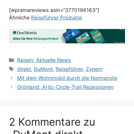
[wpramareviews asin=“3770196163″]
Ähnliche
Reiseführer Produkte
Kategorien
Reisen: Aktuelle News
Schlagwörter
direkt
,
DuMont
,
Reiseführer
,
Zypern
Mit dem Wohnmobil durch die Normandie
Grönland: Artic-Circle-Trail Rezessionen
2 Kommentare zu