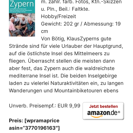
m. zahlr. farb. Fotos, Ktn.-Skizzen
u. Pln., Beil.: Faltkte.
Hobby/Freizeit
Gewicht: 202 gr / Abmessung: 19
cm
Von Bötig, KlausZyperns gute
Strände sind für viele Urlauber der Hauptgrund,
auf die östlichste Insel des Mittelmeers zu
fliegen. Überrascht stellen die meisten dann
aber fest, das Zypern auch die waldreichste
mediterrane Insel ist. Die beiden Inselgebirge
laden zu vielerlei Naturaktivitäten ein, zu langen
Wanderungen und Mountainbiketouren ebens
Unverb. Preisempf.: EUR 9,99
Preis: [wpramaprice
asin=“3770196163″]