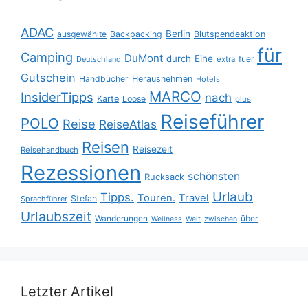
ADAC
Berlin
ausgewählte
Backpacking
Blutspendeaktion
für
Camping
DuMont
durch
Eine
fuer
Deutschland
extra
Gutschein
Handbücher
Herausnehmen
Hotels
MARCO
InsiderTipps
nach
Karte
Loose
plus
Reiseführer
POLO
Reise
ReiseAtlas
Reisen
Reisezeit
Reisehandbuch
Rezessionen
schönsten
Rucksack
Urlaub
Tipps.
Touren.
Travel
Stefan
Sprachführer
Urlaubszeit
Wanderungen
über
Wellness
Welt
zwischen
Letzter Artikel