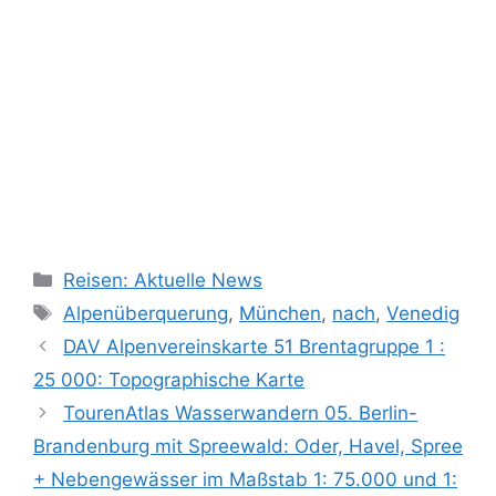
Kategorien
Reisen: Aktuelle News
Schlagwörter
Alpenüberquerung
,
München
,
nach
,
Venedig
DAV Alpenvereinskarte 51 Brentagruppe 1 :
25 000: Topographische Karte
TourenAtlas Wasserwandern 05. Berlin-
Brandenburg mit Spreewald: Oder, Havel, Spree
+ Nebengewässer im Maßstab 1: 75.000 und 1: