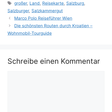
Schlagwörter
großer
,
Land
,
Reisekarte
,
Salzburg
,
Salzburger
,
Salzkammergut
Marco Polo Reiseführer Wien
Die schönsten Routen durch Kroatien –
Wohnmobil-Tourguide
Schreibe einen Kommentar
Kommentar