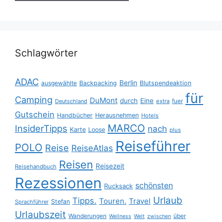
Schlagwörter
ADAC
Berlin
ausgewählte
Backpacking
Blutspendeaktion
für
Camping
DuMont
durch
Eine
fuer
Deutschland
extra
Gutschein
Handbücher
Herausnehmen
Hotels
MARCO
InsiderTipps
nach
Karte
Loose
plus
Reiseführer
POLO
Reise
ReiseAtlas
Reisen
Reisezeit
Reisehandbuch
Rezessionen
schönsten
Rucksack
Urlaub
Tipps.
Touren.
Travel
Stefan
Sprachführer
Urlaubszeit
Wanderungen
über
Wellness
Welt
zwischen