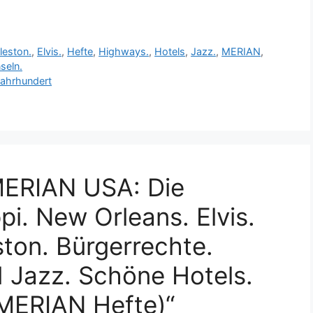
leston.
,
Elvis.
,
Hefte
,
Highways.
,
Hotels
,
Jazz.
,
MERIAN
,
seln.
Jahrhundert
MERIAN USA: Die
pi. New Orleans. Elvis.
ston. Bürgerrechte.
 Jazz. Schöne Hotels.
MERIAN Hefte)“