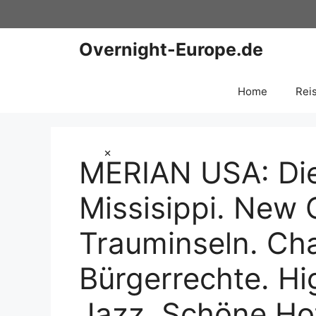
Zum
Inhalt
springen
Overnight-Europe.de
Home
Rei
×
MERIAN USA: Die
Missisippi. New O
Trauminseln. Cha
Bürgerrechte. H
Jazz. Schöne Ho