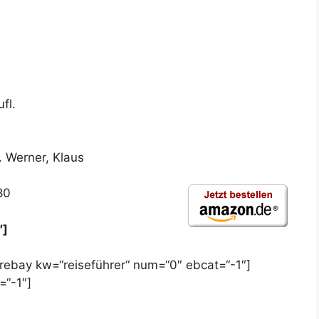
fl.
v. Werner, Klaus
80
″]
ebay kw=“reiseführer“ num=“0″ ebcat=“-1″]
=“-1″]