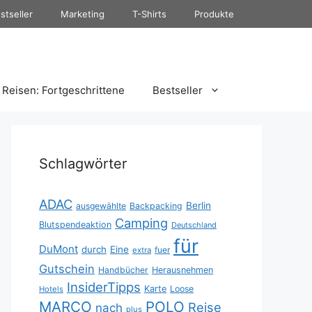
stseller
Marketing
T-Shirts
Produkte
Reisen: Fortgeschrittene
Bestseller
Schlagwörter
ADAC
Berlin
ausgewählte
Backpacking
Camping
Blutspendeaktion
Deutschland
für
DuMont
durch
Eine
fuer
extra
Gutschein
Handbücher
Herausnehmen
InsiderTipps
Karte
Loose
Hotels
MARCO
POLO
Reise
nach
plus