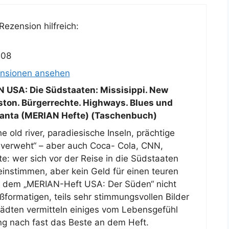
ezension hilfreich:
008
ensionen ansehen
 USA: Die Südstaaten: Missisippi. New
eston. Bürgerrechte. Highways. Blues und
lanta (MERIAN Hefte) (Taschenbuch)
 old river, paradiesische Inseln, prächtige
 verweht“ – aber auch Coca- Cola, CNN,
 wer sich vor der Reise in die Südstaaten
instimmen, aber kein Geld für einen teuren
it dem „MERIAN-Heft USA: Der Süden“ nicht
oßformatigen, teils sehr stimmungsvollen Bilder
dten vermitteln einiges vom Lebensgefühl
g nach fast das Beste an dem Heft.