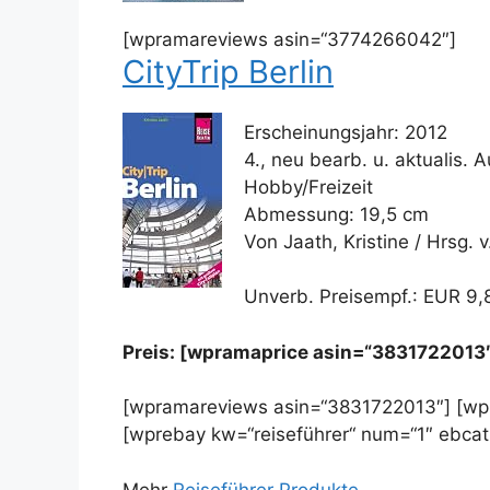
[wpramareviews asin=“3774266042″]
CityTrip Berlin
Erscheinungsjahr: 2012
4., neu bearb. u. aktualis. Au
Hobby/Freizeit
Abmessung: 19,5 cm
Von Jaath, Kristine / Hrsg. 
Unverb. Preisempf.: EUR 9,
Preis: [wpramaprice asin=“3831722013
[wpramareviews asin=“3831722013″] [wpr
[wprebay kw=“reiseführer“ num=“1″ ebcat
Mehr
Reiseführer Produkte