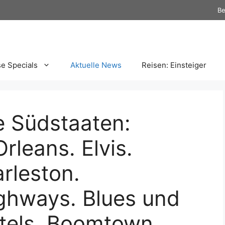
Be
se Specials
Aktuelle News
Reisen: Einsteiger
 Südstaaten:
rleans. Elvis.
rleston.
ighways. Blues und
tels. Boomtown