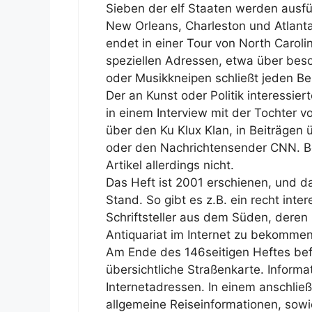
Sieben der elf Staaten werden ausführ
New Orleans, Charleston und Atlanta,
endet in einer Tour von North Caroli
speziellen Adressen, etwa über beso
oder Musikkneipen schließt jeden Ber
Der an Kunst oder Politik interessier
in einem Interview mit der Tochter vo
über den Ku Klux Klan, in Beiträgen 
oder den Nachrichtensender CNN. B
Artikel allerdings nicht.
Das Heft ist 2001 erschienen, und d
Stand. So gibt es z.B. ein recht int
Schriftsteller aus dem Süden, deren 
Antiquariat im Internet zu bekommen
Am Ende des 146seitigen Heftes befi
übersichtliche Straßenkarte. Informat
Internetadressen. In einem anschließ
allgemeine Reiseinformationen, sowi