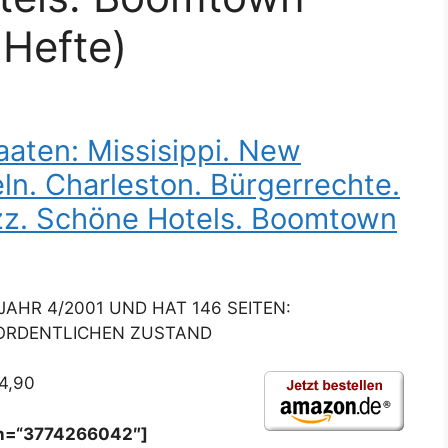
 Hefte)
aten: Missisippi. New
eln. Charleston. Bürgerrechte.
zz. Schöne Hotels. Boomtown
JAHR 4/2001 UND HAT 146 SEITEN:
M ORDENTLICHEN ZUSTAND
 4,90
in=“3774266042″]