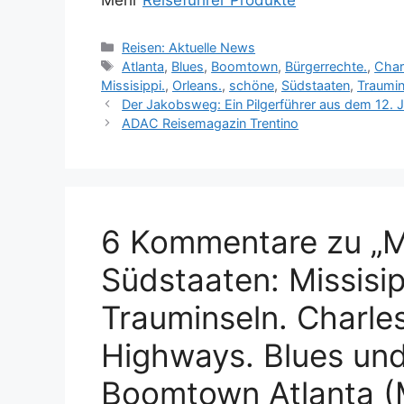
Kategorien
Reisen: Aktuelle News
Schlagwörter
Atlanta
,
Blues
,
Boomtown
,
Bürgerrechte.
,
Char
Missisippi.
,
Orleans.
,
schöne
,
Südstaaten
,
Traumin
Der Jakobsweg: Ein Pilgerführer aus dem 12. 
ADAC Reisemagazin Trentino
6 Kommentare zu „
Südstaaten: Missisip
Trauminseln. Charle
Highways. Blues und
Boomtown Atlanta (