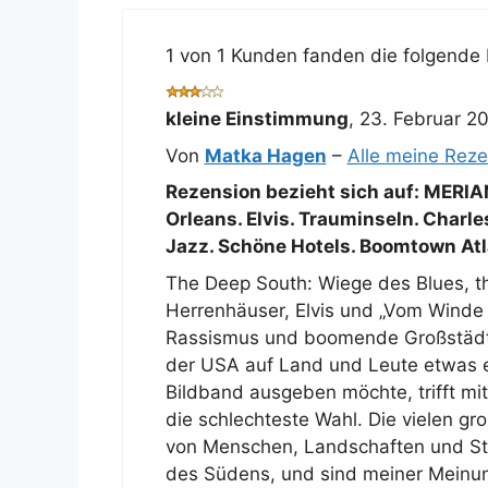
1 von 1 Kunden fanden die folgende R
kleine Einstimmung
,
23. Februar 2
Von
Matka Hagen
–
Alle meine Rez
Rezension bezieht sich auf:
MERIAN
Orleans. Elvis. Trauminseln. Charl
Jazz. Schöne Hotels. Boomtown At
The Deep South: Wiege des Blues, the
Herrenhäuser, Elvis und „Vom Winde
Rassismus und boomende Großstädte:
der USA auf Land und Leute etwas e
Bildband ausgeben möchte, trifft m
die schlechteste Wahl. Die vielen gr
von Menschen, Landschaften und Stä
des Südens, und sind meiner Meinun