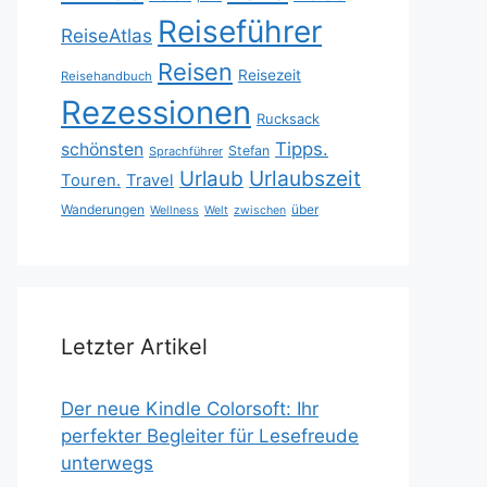
Reiseführer
ReiseAtlas
Reisen
Reisezeit
Reisehandbuch
Rezessionen
Rucksack
Tipps.
schönsten
Stefan
Sprachführer
Urlaubszeit
Urlaub
Touren.
Travel
Wanderungen
über
Wellness
Welt
zwischen
Letzter Artikel
Der neue Kindle Colorsoft: Ihr
perfekter Begleiter für Lesefreude
unterwegs