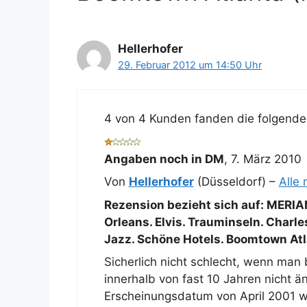
Hellerhofer
29. Februar 2012 um 14:50 Uhr
4 von 4 Kunden fanden die folgende 
Angaben noch in DM
,
7. März 2010
Von
Hellerhofer
(Düsseldorf) –
Alle
Rezension bezieht sich auf:
MERIAN
Orleans. Elvis. Trauminseln. Charl
Jazz. Schöne Hotels. Boomtown At
Sicherlich nicht schlecht, wenn ma
innerhalb von fast 10 Jahren nicht ä
Erscheinungsdatum von April 2001 wär