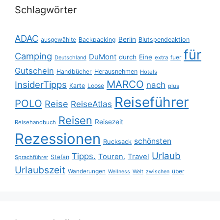
Schlagwörter
ADAC
Berlin
ausgewählte
Backpacking
Blutspendeaktion
für
Camping
DuMont
durch
Eine
fuer
Deutschland
extra
Gutschein
Handbücher
Herausnehmen
Hotels
MARCO
InsiderTipps
nach
Karte
Loose
plus
Reiseführer
POLO
Reise
ReiseAtlas
Reisen
Reisezeit
Reisehandbuch
Rezessionen
schönsten
Rucksack
Urlaub
Tipps.
Touren.
Travel
Stefan
Sprachführer
Urlaubszeit
Wanderungen
über
Wellness
Welt
zwischen