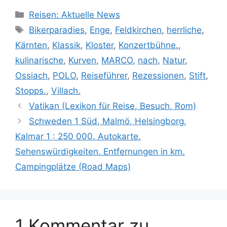
Kategorien
Reisen: Aktuelle News
Schlagwörter
Bikerparadies
,
Enge
,
Feldkirchen
,
herrliche
,
Kärnten
,
Klassik
,
Kloster
,
Konzertbühne.
,
kulinarische
,
Kurven
,
MARCO
,
nach
,
Natur
,
Ossiach
,
POLO
,
Reiseführer
,
Rezessionen
,
Stift
,
Stopps.
,
Villach.
Vatikan (Lexikon für Reise, Besuch, Rom)
Schweden 1 Süd, Malmö, Helsingborg,
Kalmar 1 : 250 000. Autokarte.
Sehenswürdigkeiten. Entfernungen in km.
Campingplätze (Road Maps)
1 Kommentar zu