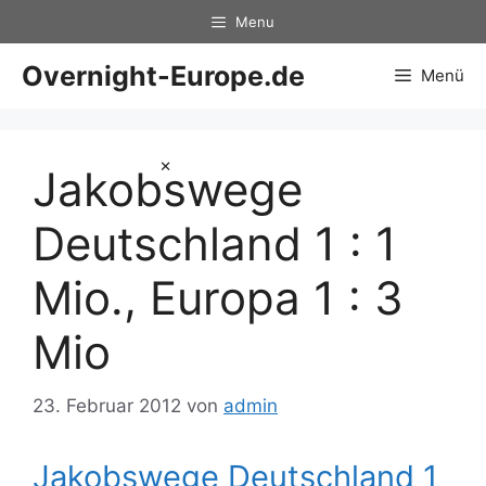
Zum
Menu
Inhalt
springen
Overnight-Europe.de
Menü
×
Jakobswege
Deutschland 1 : 1
Mio., Europa 1 : 3
Mio
23. Februar 2012
von
admin
Jakobswege Deutschland 1