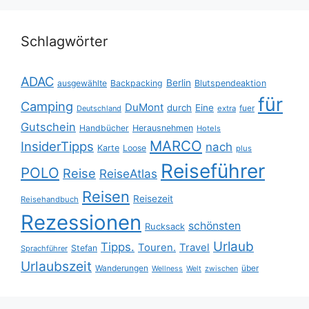
Schlagwörter
ADAC
Berlin
ausgewählte
Backpacking
Blutspendeaktion
für
Camping
DuMont
durch
Eine
fuer
Deutschland
extra
Gutschein
Handbücher
Herausnehmen
Hotels
MARCO
InsiderTipps
nach
Karte
Loose
plus
Reiseführer
POLO
Reise
ReiseAtlas
Reisen
Reisezeit
Reisehandbuch
Rezessionen
schönsten
Rucksack
Urlaub
Tipps.
Touren.
Travel
Stefan
Sprachführer
Urlaubszeit
Wanderungen
über
Wellness
Welt
zwischen