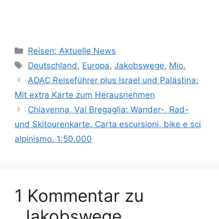
Kategorien
Reisen: Aktuelle News
Schlagwörter
Deutschland
,
Europa
,
Jakobswege
,
Mio.
ADAC Reiseführer plus Israel und Palästina:
Mit extra Karte zum Herausnehmen
Chiavenna, Val Bregaglia: Wander-, Rad-
und Skitourenkarte. Carta escursioni, bike e sci
alpinismo. 1:50.000
1 Kommentar zu
„Jakobswege