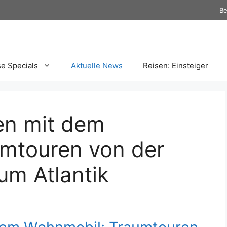
Be
se Specials
Aktuelle News
Reisen: Einsteiger
en mit dem
mtouren von der
um Atlantik