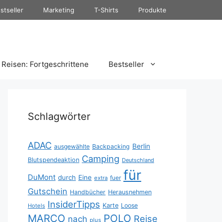
stseller
Marketing
T-Shirts
Produkte
Reisen: Fortgeschrittene
Bestseller
Schlagwörter
ADAC
Berlin
ausgewählte
Backpacking
Camping
Blutspendeaktion
Deutschland
für
DuMont
durch
Eine
fuer
extra
Gutschein
Handbücher
Herausnehmen
InsiderTipps
Karte
Loose
Hotels
MARCO
POLO
Reise
nach
plus