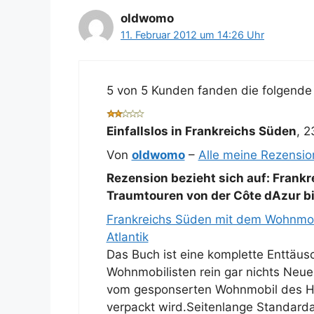
oldwomo
11. Februar 2012 um 14:26 Uhr
5 von 5 Kunden fanden die folgende 
Einfallslos in Frankreichs Süden
,
2
Von
oldwomo
–
Alle meine Rezensi
Rezension bezieht sich auf:
Frankr
Traumtouren von der Côte dAzur bi
Frankreichs Süden mit dem Wohnmob
Atlantik
Das Buch ist eine komplette Enttäus
Wohnmobilisten rein gar nichts Neue
vom gesponserten Wohnmobil des Her
verpackt wird.Seitenlange Standarda