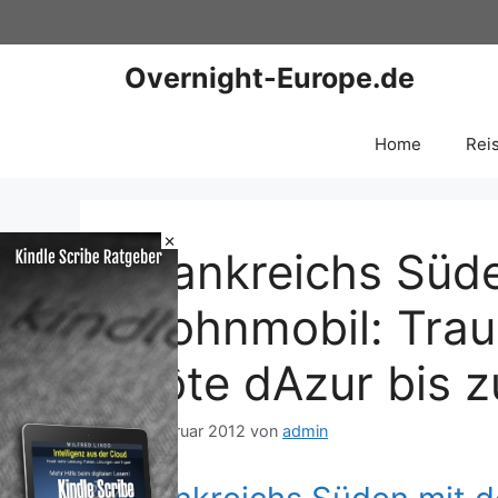
Zum
Inhalt
springen
Overnight-Europe.de
Home
Rei
×
Frankreichs Süd
Wohnmobil: Trau
Côte dAzur bis z
11. Februar 2012
von
admin