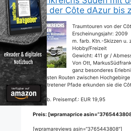
Frankreichs Süden mit 
von der Côte dAzur bis 
Traumtouren von der Côte
Erscheinungsjahr: 2009
m. farb. Ktn.-Skizzen u. 
Hobby/Freizeit
Gewicht: 411 gr / Abmes
Von Ott, MarkusSüdfrank
ganz besonderes Erlebnis
schönsten Routen zwischen Hochgebirge
ausgetretener Pfade erkunden sie die Cô
Unverb. Preisempf.: EUR 19,95
Preis: [wpramaprice asin=“376544380
[wpramareviews asin=“3765443808″]