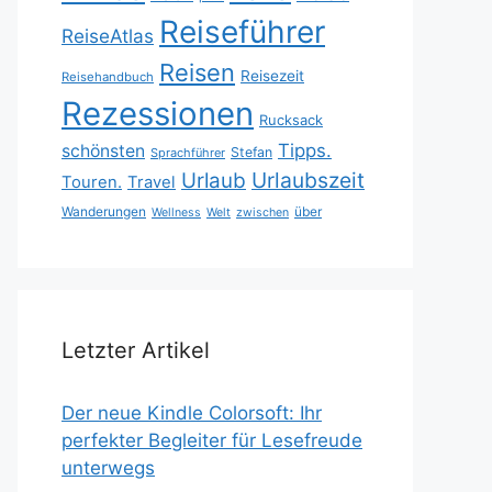
Reiseführer
ReiseAtlas
Reisen
Reisezeit
Reisehandbuch
Rezessionen
Rucksack
Tipps.
schönsten
Stefan
Sprachführer
Urlaubszeit
Urlaub
Touren.
Travel
Wanderungen
über
Wellness
Welt
zwischen
Letzter Artikel
Der neue Kindle Colorsoft: Ihr
perfekter Begleiter für Lesefreude
unterwegs