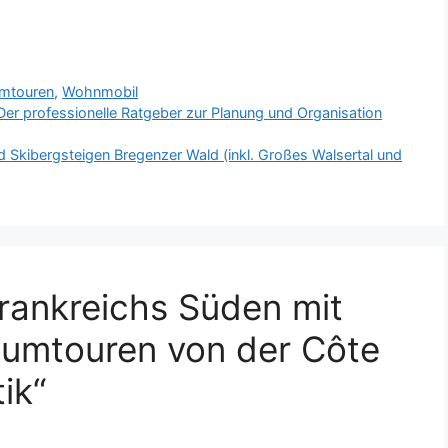
umtouren
,
Wohnmobil
: Der professionelle Ratgeber zur Planung und Organisation
d Skibergsteigen Bregenzer Wald (inkl. Großes Walsertal und
rankreichs Süden mit
umtouren von der Côte
ik“