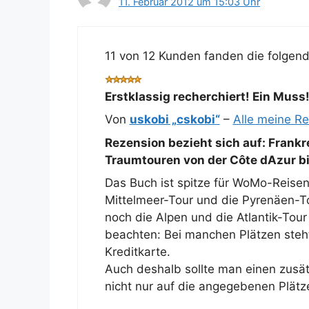
11. Februar 2012 um 15:03 Uhr
11 von 12 Kunden fanden die folgende
Erstklassig recherchiert! Ein Muss
Von
uskobi „cskobi“
–
Alle meine R
Rezension bezieht sich auf:
Frankr
Traumtouren von der Côte dAzur bi
Das Buch ist spitze für WoMo-Reisen
Mittelmeer-Tour und die Pyrenäen-T
noch die Alpen und die Atlantik-Tour
beachten: Bei manchen Plätzen steht
Kreditkarte.
Auch deshalb sollte man einen zusät
nicht nur auf die angegebenen Plätz