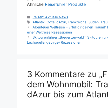
Ähnliche
Reiseführer Produkte
Kategorien
Reisen: Aktuelle News
Schlagwörter
Atlantik
,
Côte
,
dAzur
,
Frankreichs
,
Süden
,
Tra
Abenteuer Weltreise – Erfüll dir deinen Traum!
einer Weltreise Rezessionen
Skitourenführer „Bregenzerwald“: Skitouren un
Lechquellengebirge) Rezessionen
3 Kommentare zu „F
dem Wohnmobil: Tra
dAzur bis zum Atlant