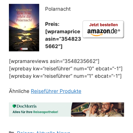
Polarnacht
Preis:
[wpramaprice
asin=“354823
5662″]
[wpramareviews asin=“3548235662″]
[wprebay kw=“reiseführer“ num=“0″ ebcat=“-1″]
[wprebay kw=“reiseführer“ num=“1″ ebcat=“-1″]
Ähnliche
Reiseführer Produkte
Kategorien