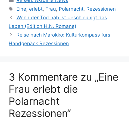
Reisen: Aktuelle News
Schlagwörter
Eine
,
erlebt
,
Frau
,
Polarnacht
,
Rezessionen
Wenn der Tod nah ist beschleunigt das
Leben (Edition H.N. Romane)
Reise nach Marokko: Kulturkompass fürs
Handgepäck Rezessionen
3 Kommentare zu „Eine
Frau erlebt die
Polarnacht
Rezessionen“