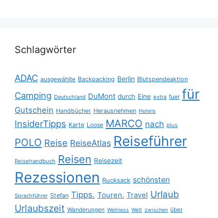
Schlagwörter
ADAC
Berlin
ausgewählte
Backpacking
Blutspendeaktion
für
Camping
DuMont
durch
Eine
fuer
Deutschland
extra
Gutschein
Handbücher
Herausnehmen
Hotels
MARCO
InsiderTipps
nach
Karte
Loose
plus
Reiseführer
POLO
Reise
ReiseAtlas
Reisen
Reisezeit
Reisehandbuch
Rezessionen
schönsten
Rucksack
Urlaub
Tipps.
Touren.
Travel
Stefan
Sprachführer
Urlaubszeit
Wanderungen
über
Wellness
Welt
zwischen