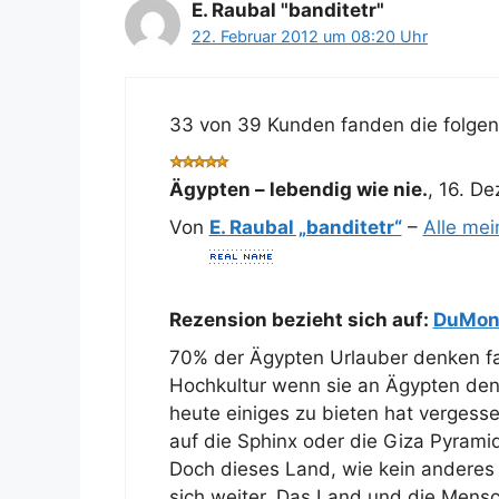
E. Raubal "banditetr"
22. Februar 2012 um 08:20 Uhr
33 von 39 Kunden fanden die folgend
Ägypten – lebendig wie nie.
,
16. D
Von
E. Raubal „banditetr“
–
Alle me
Rezension bezieht sich auf:
DuMont
70% der Ägypten Urlauber denken f
Hochkultur wenn sie an Ägypten den
heute einiges zu bieten hat vergesse
auf die Sphinx oder die Giza Pyrami
Doch dieses Land, wie kein anderes 
sich weiter. Das Land und die Mensch