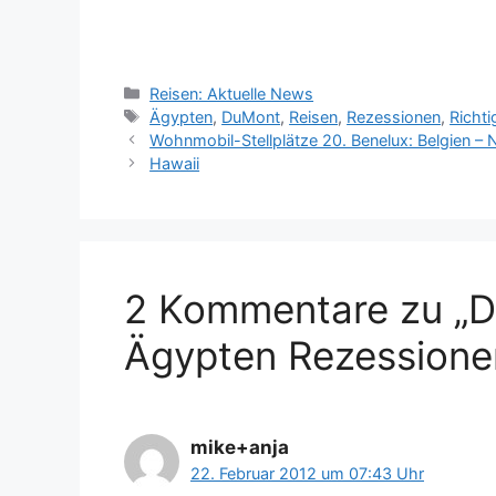
Kategorien
Reisen: Aktuelle News
Schlagwörter
Ägypten
,
DuMont
,
Reisen
,
Rezessionen
,
Richti
Wohnmobil-Stellplätze 20. Benelux: Belgien –
Hawaii
2 Kommentare zu „D
Ägypten Rezessione
mike+anja
22. Februar 2012 um 07:43 Uhr