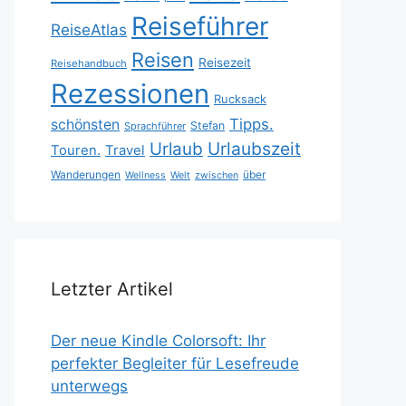
Reiseführer
ReiseAtlas
Reisen
Reisezeit
Reisehandbuch
Rezessionen
Rucksack
Tipps.
schönsten
Stefan
Sprachführer
Urlaubszeit
Urlaub
Touren.
Travel
Wanderungen
über
Wellness
Welt
zwischen
Letzter Artikel
Der neue Kindle Colorsoft: Ihr
perfekter Begleiter für Lesefreude
unterwegs