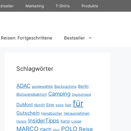
stseller
Marketing
T-Shirts
Produkte
Reisen: Fortgeschrittene
Bestseller
Schlagwörter
ADAC
Berlin
ausgewählte
Backpacking
Camping
Blutspendeaktion
Deutschland
für
DuMont
durch
Eine
fuer
extra
Gutschein
Handbücher
Herausnehmen
InsiderTipps
Karte
Loose
Hotels
MARCO
POLO
Reise
nach
plus