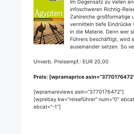
Im Gegensatz zu vielen an
infoschweren Richtig-Rei
Zahlreiche großformatige
vermitteln tiefe Eindrücke
in die Materie. Denn wer s
Führers beschäftigt, wird 
auseinander setzen. So ve
Unverb. Preisempf.: EUR 20,00
Preis: [wpramaprice asin=“3770176472
[wpramareviews asin=“3770176472″]
[wprebay kw=“reiseführer“ num=“0″ ebcat
ebcat=“-1″]